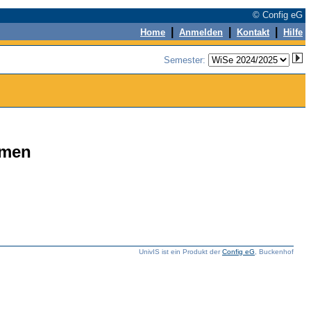
© Config eG
|
|
|
Home
Anmelden
Kontakt
Hilfe
Semester:
emen
UnivIS ist ein Produkt der
Config eG
, Buckenhof