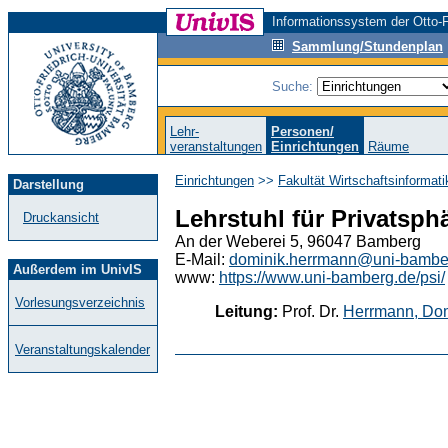
Informationssystem der Otto-F
Sammlung/Stundenplan
Suche:
Lehr-
Personen/
veranstaltungen
Einrichtungen
Räume
Einrichtungen
>>
Fakultät Wirtschaftsinformat
Darstellung
Lehrstuhl für Privatsph
Druckansicht
An der Weberei 5, 96047 Bamberg
E-Mail:
dominik.herrmann@uni-bambe
Außerdem im UnivIS
www:
https://www.uni-bamberg.de/psi/
Vorlesungsverzeichnis
Leitung:
Prof. Dr.
Herrmann, Do
Veranstaltungskalender