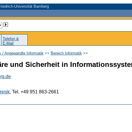
riedrich-Universität Bamberg
Telefon &
E-Mail
ik / Angewandte Informatik
>>
Bereich Informatik
>>
äre und Sicherheit in Informationssyst
rg.de
minik
, Tel. +49 951 863-2661