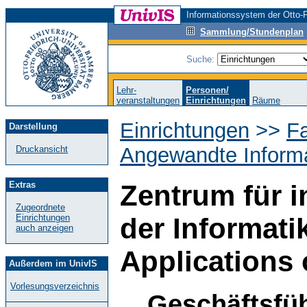
Informationssystem der Otto-F
Sammlung/Stundenplan
Suche:
Lehr-
Personen/
veranstaltungen
Einrichtungen
Räume
Einrichtungen
>>
Fa
Darstellung
Angewandte Informa
Druckansicht
Extras
Zentrum für 
Zugeordnete
Einrichtungen
der Informati
auch anzeigen
Applications 
Außerdem im UnivIS
Vorlesungsverzeichnis
Geschäftsfüh