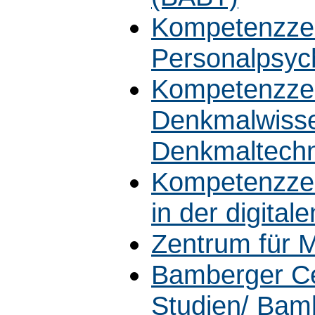
Kompetenzze
Personalpsyc
Kompetenzzen
Denkmalwisse
Denkmaltech
Kompetenzzen
in der digita
Zentrum für M
Bamberger Ce
Studien/ Bamb