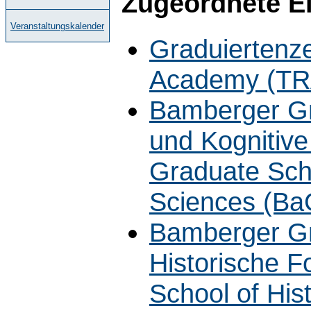
Zugeordnete E
Veranstaltungskalender
Graduiertenz
Academy (TR
Bamberger Gra
und Kognitiv
Graduate Scho
Sciences (B
Bamberger Gr
Historische 
School of His