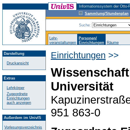
Informationssystem der Otto-F
Sammlung/Stundenplan
Suche:
Lehr-
Personen/
veranstaltungen
Einrichtungen
Räume
Einrichtungen
>>
Darstellung
Druckansicht
Wissenschaft
Extras
Universität
Lehrkörper
Zugeordnete
Kapuzinerstraße
Einrichtungen
auch anzeigen
951 863-0
Außerdem im UnivIS
Vorlesungsverzeichnis