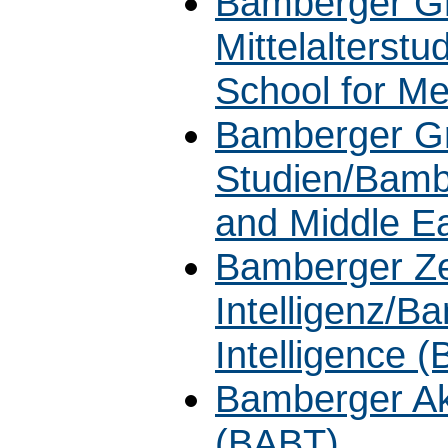
Bamberger Gr
Mittelalterst
School for M
Bamberger Gra
Studien/Bamb
and Middle E
Bamberger Ze
Intelligenz/Ba
Intelligence 
Bamberger Ak
(BABT)