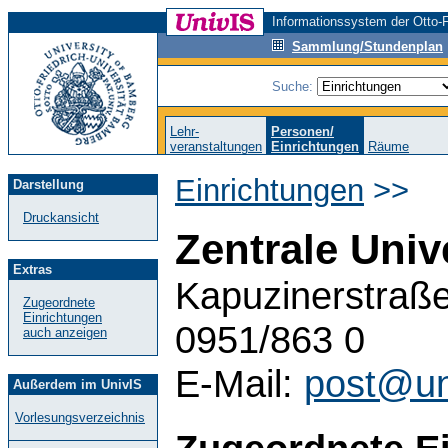
Informationssystem der Otto-F
Sammlung/Stundenplan
Suche:
Lehr-
Personen/
veranstaltungen
Einrichtungen
Räume
Einrichtungen
>>
Darstellung
Druckansicht
Zentrale Univ
Extras
Kapuzinerstraße
Zugeordnete
Einrichtungen
0951/863 0
auch anzeigen
E-Mail:
post@un
Außerdem im UnivIS
Vorlesungsverzeichnis