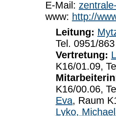
E-Mail:
zentral
www:
http://ww
Leitung:
Mytz
Tel. 0951/86
Vertretung:
L
K16/01.09, Te
Mitarbeiteri
K16/00.06, T
Eva
, Raum K1
Lyko, Michae