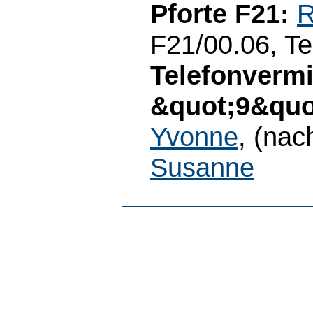
Pforte F21:
R
F21/00.06, Te
Telefonvermi
&quot;9&quot
Yvonne
, (nac
Susanne