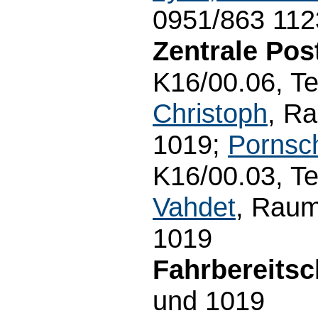
0951/863 112
Zentrale Post
K16/00.06, T
Christoph
, R
1019;
Pornsc
K16/00.03, T
Vahdet
, Raum
1019
Fahrbereitsc
und 1019