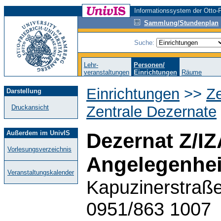
Informationssystem der Otto-F
Sammlung/Stundenplan
Suche:
Lehr-
Personen/
veranstaltungen
Einrichtungen
Räume
Einrichtungen
>>
Ze
Darstellung
Zentrale Dezernate
Druckansicht
Außerdem im UnivIS
Dezernat Z/IZ
Vorlesungsverzeichnis
Angelegenhei
Veranstaltungskalender
Kapuzinerstraße
0951/863 1007