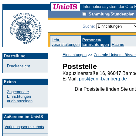
Informationssystem der Otto-F
Sammlung/Stundenplan
Suche:
Lehr-
Personen/
veranstaltungen
Einrichtungen
Räume
Einrichtungen
>>
Zentrale Universitätsve
Darstellung
Poststelle
Druckansicht
Kapuzinerstraße 16, 96047 Bambe
E-Mail:
post@uni-bamberg.de
Extras
Die Poststelle finden Sie un
Zugeordnete
Einrichtungen
auch anzeigen
Außerdem im UnivIS
Vorlesungsverzeichnis