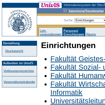
Informationssystem der Otto-F
Sammlung/Stundenplan
Suche:
Lehr-
Personen/
veranstaltungen
Einrichtungen
Räume
Einrichtungen
Darstellung
Druckansicht
Fakultät Geistes
Außerdem im UnivIS
Fakultät Sozial-
Vorlesungsverzeichnis
Fakultät Humanw
Fakultät Wirtsch
Veranstaltungskalender
Informatik
Universitätsleit