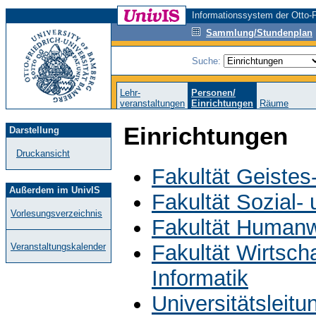
Informationssystem der Otto-F
Sammlung/Stundenplan
Suche:
Lehr-
Personen/
veranstaltungen
Einrichtungen
Räume
Einrichtungen
Darstellung
Druckansicht
Fakultät Geistes
Außerdem im UnivIS
Fakultät Sozial-
Vorlesungsverzeichnis
Fakultät Humanw
Fakultät Wirtsch
Veranstaltungskalender
Informatik
Universitätsleit