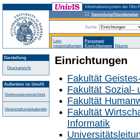
Informationssystem der Otto-F
Sammlung/Stundenplan
Suche:
Lehr-
Personen/
veranstaltungen
Einrichtungen
Räume
Einrichtungen
Darstellung
Druckansicht
Fakultät Geistes
Außerdem im UnivIS
Fakultät Sozial-
Vorlesungsverzeichnis
Fakultät Humanw
Fakultät Wirtsch
Veranstaltungskalender
Informatik
Universitätsleit