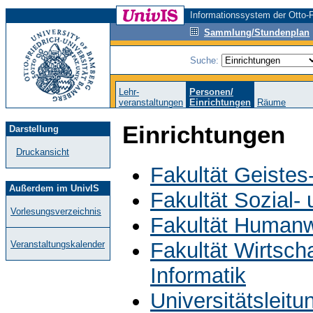
Informationssystem der Otto-F
Sammlung/Stundenplan
Suche:
Lehr-
Personen/
veranstaltungen
Einrichtungen
Räume
Einrichtungen
Darstellung
Druckansicht
Fakultät Geistes
Außerdem im UnivIS
Fakultät Sozial-
Vorlesungsverzeichnis
Fakultät Humanw
Fakultät Wirtsch
Veranstaltungskalender
Informatik
Universitätsleit