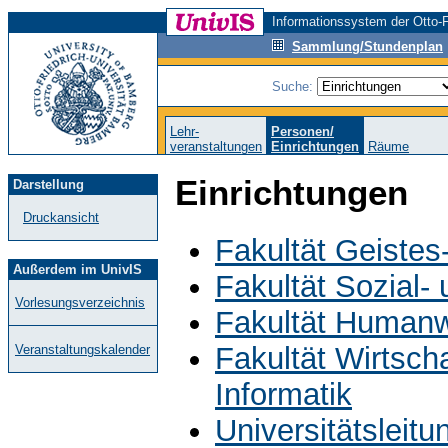
Informationssystem der Otto-F
Sammlung/Stundenplan
Suche:
Lehr-
Personen/
veranstaltungen
Einrichtungen
Räume
Einrichtungen
Darstellung
Druckansicht
Fakultät Geistes
Außerdem im UnivIS
Fakultät Sozial-
Vorlesungsverzeichnis
Fakultät Humanw
Fakultät Wirtsch
Veranstaltungskalender
Informatik
Universitätsleit