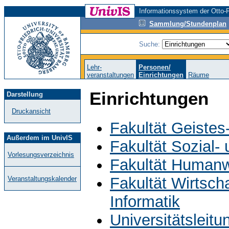
Informationssystem der Otto-F
Sammlung/Stundenplan
Suche:
Lehr-
Personen/
veranstaltungen
Einrichtungen
Räume
Einrichtungen
Darstellung
Druckansicht
Fakultät Geistes
Außerdem im UnivIS
Fakultät Sozial-
Vorlesungsverzeichnis
Fakultät Humanw
Fakultät Wirtsch
Veranstaltungskalender
Informatik
Universitätsleit