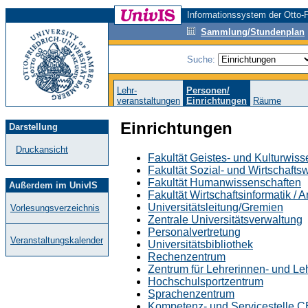
Informationssystem der Otto-F
Sammlung/Stundenplan
Suche:
Lehr-
Personen/
veranstaltungen
Einrichtungen
Räume
Einrichtungen
Darstellung
Druckansicht
Fakultät Geistes- und Kulturwis
Fakultät Sozial- und Wirtschafts
Fakultät Humanwissenschaften
Außerdem im UnivIS
Fakultät Wirtschaftsinformatik /
Universitätsleitung/Gremien
Vorlesungsverzeichnis
Zentrale Universitätsverwaltung
Personalvertretung
Veranstaltungskalender
Universitätsbibliothek
Rechenzentrum
Zentrum für Lehrerinnen- und L
Hochschulsportzentrum
Sprachenzentrum
Kompetenz- und Servicestelle 