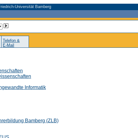
riedrich-Universität Bamberg
Telefon &
E-Mail
senschaften
wissenschaften
 Angewandte Informatik
ehrerbildung Bamberg (ZLB)
CEUS