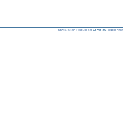
UnivIS ist ein Produkt der
Config eG
, Buckenhof