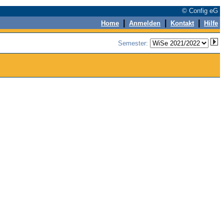
© Config eG
|
|
|
Home
Anmelden
Kontakt
Hilfe
Semester: