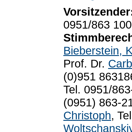
Vorsitzender
0951/863 10
Stimmberecht
Bieberstein, 
Prof. Dr.
Carb
(0)951 863186
Tel. 0951/86
(0951) 863-21
Christoph
, Te
Woltschanskiy