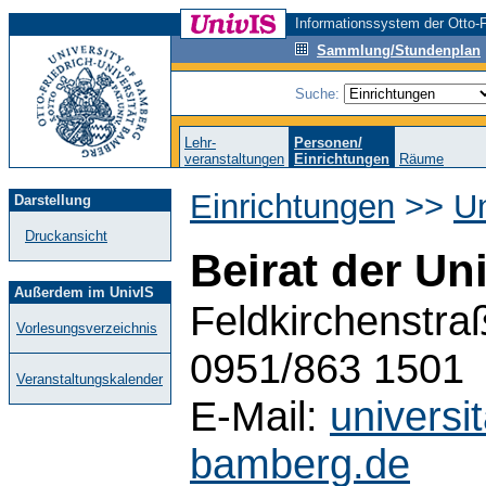
Informationssystem der Otto-F
Sammlung/Stundenplan
Suche:
Lehr-
Personen/
veranstaltungen
Einrichtungen
Räume
Einrichtungen
>>
Un
Darstellung
Druckansicht
Beirat der Un
Außerdem im UnivIS
Feldkirchenstra
Vorlesungsverzeichnis
0951/863 1501
Veranstaltungskalender
E-Mail:
universi
bamberg.de