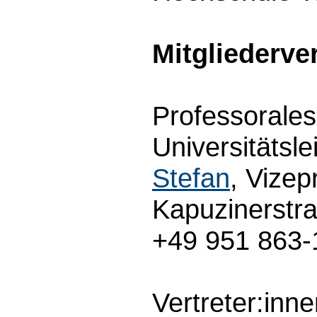
Mitgliederv
Professorales
Universitätsle
Stefan
, Vize
Kapuzinerstr
+49 951 863-
Vertreter:inn