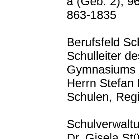
a (Geb. 2), 9
863-1835
Berufsfeld S
Schulleiter d
Gymnasiums
Herrn Stefan 
Schulen, Reg
Schulverwalt
Dr. Gisela St