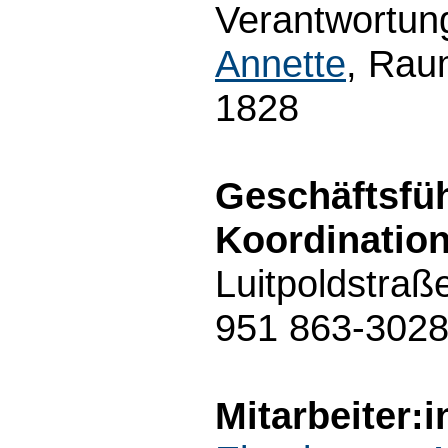
Verantwortung
Annette
, Rau
1828
Geschäftsfüh
Koordination
Luitpoldstraß
951 863-302
Mitarbeiter: