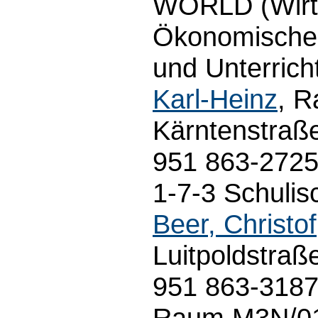
WÖRLD (Wirt
Ökonomische 
und Unterricht
Karl-Heinz
, R
Kärntenstraß
951 863-272
1-7-3 Schuli
Beer, Christof
Luitpoldstraß
951 863-3187;
Raum M3N/01.