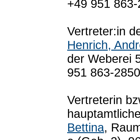
+49 951 863-
Vertreter:in d
Henrich, And
der Weberei 
951 863-285
Vertreterin bz
hauptamtliche
Bettina
, Raum