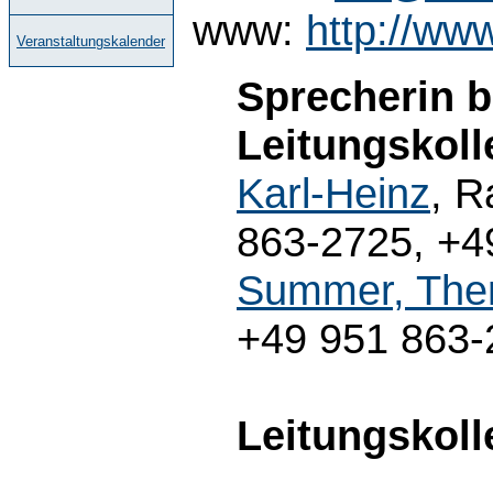
www:
http://ww
Veranstaltungskalender
Sprecherin b
Leitungskol
Karl-Heinz
, R
863-2725, +49
Summer, The
+49 951 863-
Leitungskol