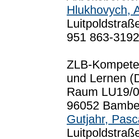
Hlukhovych, 
Luitpoldstraß
951 863-319
ZLB-Kompeten
und Lernen (D
Raum LU19/01
96052 Bamber
Gutjahr, Pasc
Luitpoldstraß