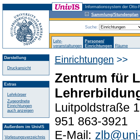
Informationssystem der Otto-F
Sammlung/Stundenplan
Suche:
Lehr-
Personen/
veranstaltungen
Einrichtungen
Räume
Einrichtungen
>>
Darstellung
Druckansicht
Zentrum für 
Extras
Lehrerbildun
Lehrkörper
Zugeordnete
Luitpoldstraße 
Einrichtungen
auch anzeigen
951 863-3921
Außerdem im UnivIS
E-Mail:
zlb@uni
Vorlesungsverzeichnis