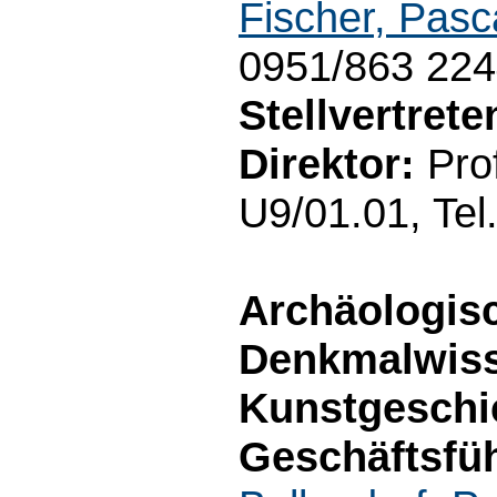
Fischer, Pasc
0951/863 22
Stellvertret
Direktor:
Prof
U9/01.01, Tel
Archäologis
Denkmalwiss
Kunstgeschi
Geschäftsfüh