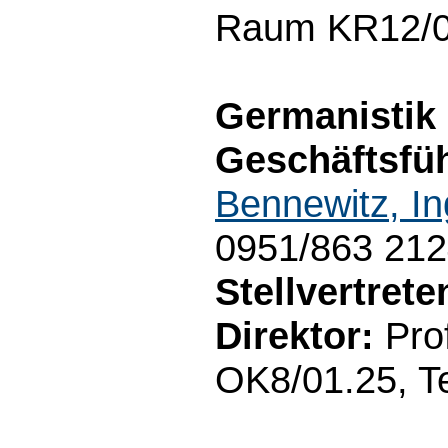
Raum KR12/01
Germanistik
Geschäftsfüh
Bennewitz, In
0951/863 21
Stellvertret
Direktor:
Prof
OK8/01.25, T