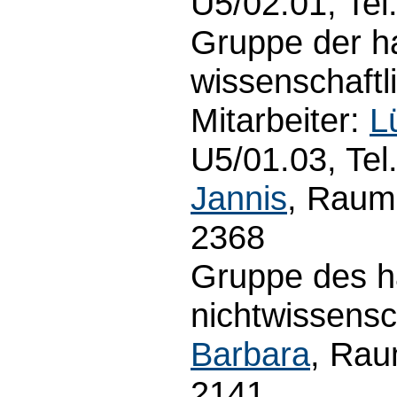
U5/02.01, Tel
Gruppe der h
wissenschaftl
Mitarbeiter:
L
U5/01.03, Te
Jannis
, Raum 
2368
Gruppe des h
nichtwissensc
Barbara
, Rau
2141