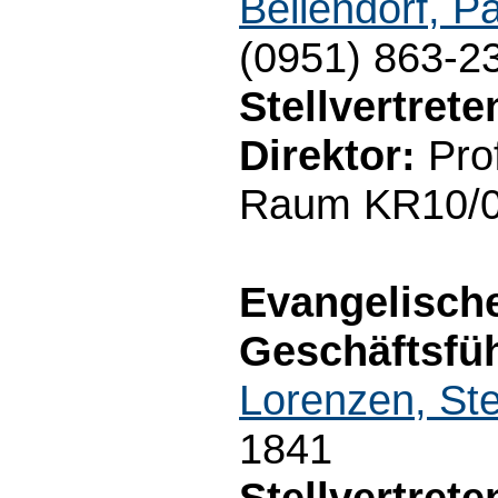
Bellendorf, P
(0951) 863-2
Stellvertret
Direktor:
Prof
Raum KR10/03
Evangelisch
Geschäftsfüh
Lorenzen, Ste
1841
Stellvertret