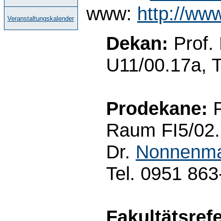
www:
http://ww
Veranstaltungskalender
Dekan:
Prof.
U11/00.17a, 
Prodekane:
P
Raum FI5/02.2
Dr.
Nonnenma
Tel. 0951 86
Fakultätsrefe