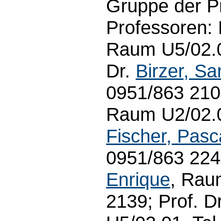
Gruppe der P
Professoren: 
Raum U5/02.08
Dr.
Birzer, Sa
0951/863 2107
Raum U2/02.06
Fischer, Pasc
0951/863 2244
Enrique
, Rau
2139; Prof. D