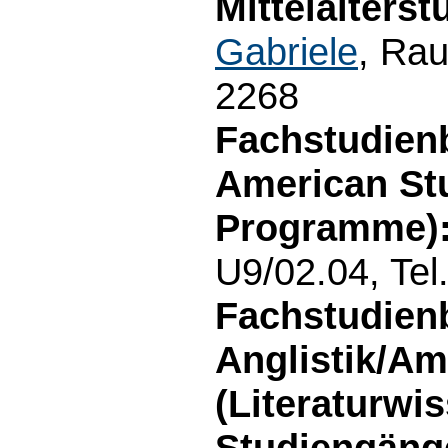
Mittelalterst
Gabriele
, Rau
2268
Fachstudien
American Stu
Programme):
U9/02.04, Tel
Fachstudien
Anglistik/Am
(Literaturwis
Studiengäng