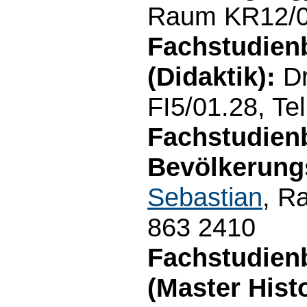
Raum KR12/01
Fachstudien
(Didaktik):
D
FI5/01.28, Te
Fachstudien
Bevölkerung
Sebastian
, R
863 2410
Fachstudien
(Master Hist