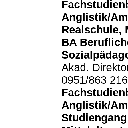
Fachstudien
Anglistik/Am
Realschule, 
BA Beruflich
Sozialpädago
Akad. Direkto
0951/863 21
Fachstudien
Anglistik/Am
Studiengang 