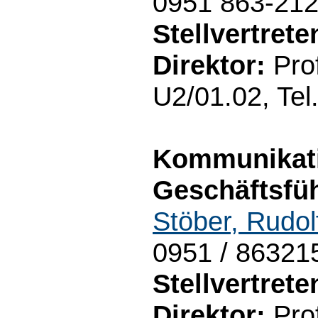
0951 863-21
Stellvertret
Direktor:
Prof
U2/01.02, Tel
Kommunikati
Geschäftsfüh
Stöber, Rudol
0951 / 86321
Stellvertret
Direktor:
Prof