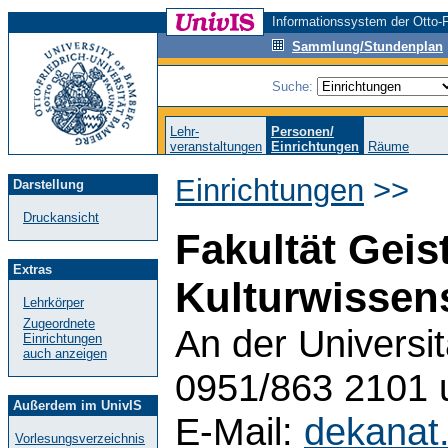
Informationssystem der Otto-F
Sammlung/Stundenplan
Suche:
Lehr-
Personen/
veranstaltungen
Einrichtungen
Räume
Einrichtungen
>>
Darstellung
Druckansicht
Fakultät Geis
Extras
Kulturwissen
Lehrkörper
Zugeordnete
An der Universi
Einrichtungen
auch anzeigen
0951/863 2101 
Außerdem im UnivIS
E-Mail:
dekanat
Vorlesungsverzeichnis