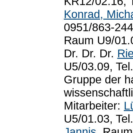
KR12/02.16, T
Konrad, Mich
0951/863-2440
Raum U9/01.01
Dr. Dr. Dr.
Rie
U5/03.09, Tel
Gruppe der h
wissenschaftl
Mitarbeiter:
L
U5/01.03, Te
Jannis
, Raum 