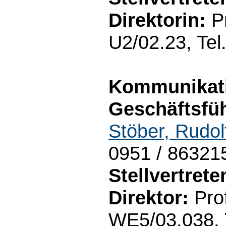
Direktorin:
Pr
U2/02.23, Tel
Kommunikati
Geschäftsfüh
Stöber, Rudol
0951 / 86321
Stellvertret
Direktor:
Prof
WE5/03.038, 