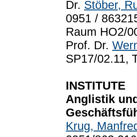
Dr.
Stöber, Ru
0951 / 863215
Raum HO2/00.
Prof. Dr.
Wern
SP17/02.11, 
INSTITUTE
Anglistik un
Geschäftsfüh
Krug, Manfre