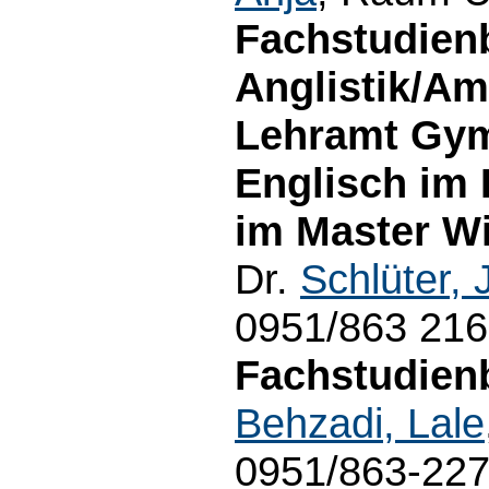
Fachstudien
Anglistik/Am
Lehramt Gym
Englisch im
im Master Wi
Dr.
Schlüter, 
0951/863 21
Fachstudienb
Behzadi, Lale
0951/863-22