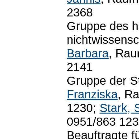
2368
Gruppe des h
nichtwissensc
Barbara
, Rau
2141
Gruppe der S
Franziska
, R
1230;
Stark, 
0951/863 12
Beauftragte f