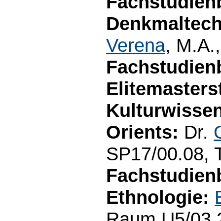
Fachstudienb
Denkmaltech
Verena
, M.A
Fachstudien
Elitemaster
Kulturwisse
Orients:
Dr.
SP17/00.08, T
Fachstudien
Ethnologie:
Raum U5/03.2