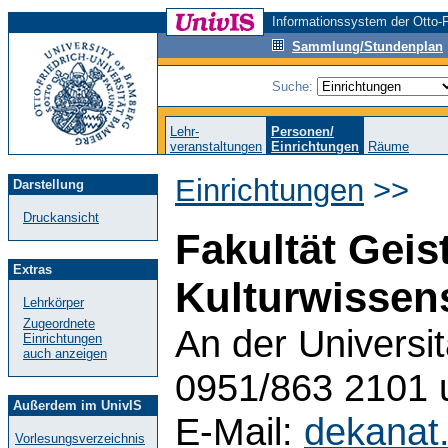
Informationssystem der Otto-F
Sammlung/Stundenplan
Suche:
Lehr-
Personen/
veranstaltungen
Einrichtungen
Räume
Einrichtungen
>>
Darstellung
Druckansicht
Fakultät Geis
Extras
Kulturwissen
Lehrkörper
Zugeordnete
An der Universi
Einrichtungen
auch anzeigen
0951/863 2101 
Außerdem im UnivIS
E-Mail:
dekanat
Vorlesungsverzeichnis