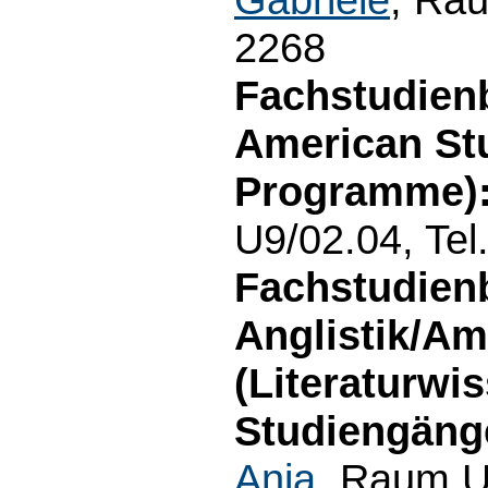
2268
Fachstudien
American Stu
Programme):
U9/02.04, Tel
Fachstudien
Anglistik/Am
(Literaturwis
Studiengäng
Anja
, Raum U