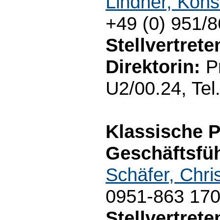
Lindner, Kons
+49 (0) 951/
Stellvertret
Direktorin:
Pr
U2/00.24, Tel
Klassische P
Geschäftsfüh
Schäfer, Chri
0951-863 17
Stellvertret