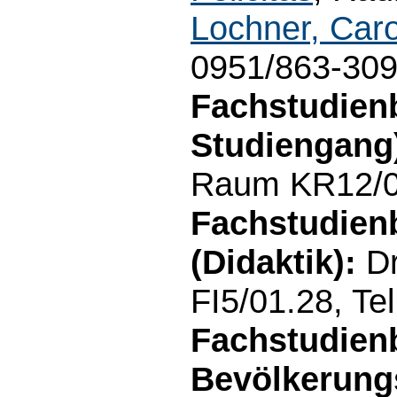
Lochner, Caro
0951/863-30
Fachstudien
Studiengang
Raum KR12/01
Fachstudien
(Didaktik):
D
FI5/01.28, Te
Fachstudien
Bevölkerung