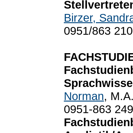
Stellvertret
Birzer, Sandr
0951/863 21
FACHSTUDI
Fachstudien
Sprachwisse
Norman
, M.A
0951-863 24
Fachstudien