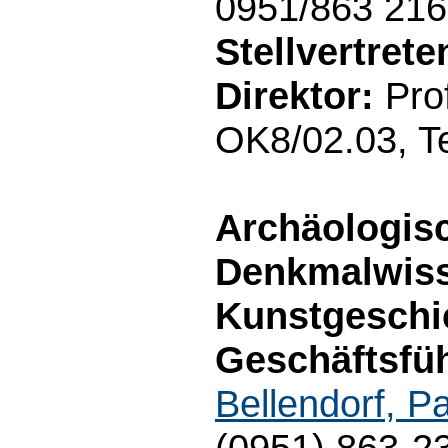
0951/863 21
Stellvertret
Direktor:
Prof
OK8/02.03, T
Archäologis
Denkmalwiss
Kunstgeschi
Geschäftsfüh
Bellendorf, P
(0951) 863-2