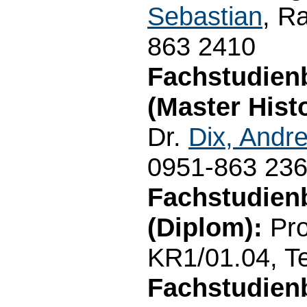
Sebastian
, R
863 2410
Fachstudien
(Master Hist
Dr.
Dix, Andr
0951-863 23
Fachstudien
(Diplom):
Pro
KR1/01.04, Te
Fachstudien