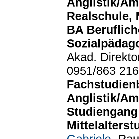
Anglistik/Am
Realschule, 
BA Beruflich
Sozialpädago
Akad. Direkto
0951/863 21
Fachstudien
Anglistik/Am
Studiengang 
Mittelalterst
Gabriele
, Rau