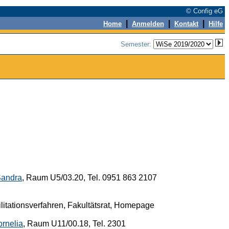
© Config eG
|
|
|
Home
Anmelden
Kontakt
Hilfe
Semester:
Sandra
, Raum U5/03.20, Tel. 0951 863 2107
tationsverfahren, Fakultätsrat, Homepage
rnelia
, Raum U11/00.18, Tel. 2301