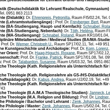
tik (Deutschdidaktik für Lehramt Realschule, Gymnasium) 
Tel. 0951 863 2113
e (Didaktik):
Dr.
Ehrenpreis, Petronilla
, Raum FI5/02.24, Tel.
te (Lehramtsstudiengänge) :
Prof. Dr.
Freyberger, Bert
, Raum
te (BA-Studiengang, Haupt- und Kernfach):
Schnabel, Rol
hte (BA-Studiengang, Nebenfach):
Dr.
Tóth, Heléna
, Raum FI
hte (MA-Studiengang):
Schnabel, Roland
, Raum KR10/01.04, 
plinäre Mittelalterstudien / Medieval Studies (BA/MA-Studi
Prof. Dr.
Werner, Christoph U.
, Raum SP17/02.11, Tel. +49 95
he Kunstgeschichte und Archäologie:
Prof. Dr.
Korn, Lorenz
er Orient:
Prof. Dr.
Haag-Higuchi, Roxane
, Raum SP17/02.12,
senschaft:
Prof. Dr.
Franke, Patrick
, Raum SP17/01.08, Tel. 0
k:
Prof. Dr.
Talabardon, Susanne
, Raum U5/03.32, Tel. 0951-8
he Theologie (Kath. Religionslehre als Unterrichtsfach für
e Theologie (Kath. Religionslehre als GS-/HS-Didaktikfach 
haftspädagogik):
Dr.
Kabus, Andrea
, Raum U2/02.19, Tel. +49
he Theologie (Kath. Religionslehre als Unterrichtsfach für
743
he Theologie (B.A./M.A Theologische Studien):
Janneck, L
he Theologie (M.A. Religion und Bildung):
Prof. Dr.
Lindner,
e Philologie / Bachelor und Lehramt :
Zenk, Johannes
, Rau
e Philologie / Master:
Zenk, Johannes
, Raum U5/02.04, Tel.