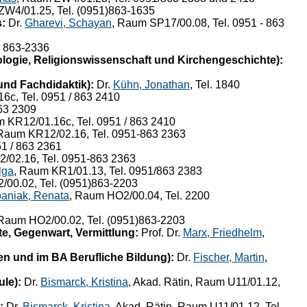
ZW4/01.25, Tel. (0951)863-1635
:
Dr.
Gharevi, Schayan
, Raum SP17/00.08, Tel. 0951 - 863
. 863-2336
logie, Religionswissenschaft und Kirchengeschichte):
und Fachdidaktik):
Dr.
Kühn, Jonathan
, Tel. 1840
6c, Tel. 0951 / 863 2410
863 2309
m KR12/01.16c, Tel. 0951 / 863 2410
 Raum KR12/02.16, Tel. 0951-863 2363
51 / 863 2361
/02.16, Tel. 0951-863 2363
lga
, Raum KR1/01.13, Tel. 0951/863 2383
/00.02, Tel. (0951)863-2203
aniak, Renata
, Raum HO2/00.04, Tel. 2200
 Raum HO2/00.02, Tel. (0951)863-2203
e, Gegenwart, Vermittlung:
Prof. Dr.
Marx, Friedhelm
,
n und im BA Berufliche Bildung):
Dr.
Fischer, Martin
,
le):
Dr.
Bismarck, Kristina
, Akad. Rätin, Raum U11/01.12,
:
Dr.
Bismarck, Kristina
, Akad. Rätin, Raum U11/01.12, Tel.