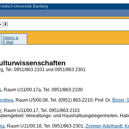
riedrich-Universität Bamberg
Telefon &
E-Mail
Kulturwissenschaften
g, Tel. 0951/863 2101 und 0951/863 2301
s
, Raum U11/00.17a, Tel. 0951/863-2100
 Andrea
, Raum U5/00.08, Tel. (0951) 863-2210; Prof. Dr.
Birzer, 
e
, Raum U11/00.17, Tel. 0951/863-2101
bengebiet: Verwaltungs- und Haushaltsangelegenheiten, Habili
dra
, Raum U11/00.18, Tel. 0951/863-2301;
Zimmer-Adelhardt, Ko