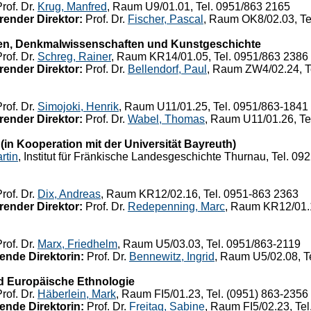
rof. Dr.
Krug, Manfred
, Raum U9/01.01, Tel. 0951/863 2165
render Direktor:
Prof. Dr.
Fischer, Pascal
, Raum OK8/02.03, Te
en, Denkmalwissenschaften und Kunstgeschichte
rof. Dr.
Schreg, Rainer
, Raum KR14/01.05, Tel. 0951/863 2386
render Direktor:
Prof. Dr.
Bellendorf, Paul
, Raum ZW4/02.24, T
rof. Dr.
Simojoki, Henrik
, Raum U11/01.25, Tel. 0951/863-1841
render Direktor:
Prof. Dr.
Wabel, Thomas
, Raum U11/01.26, Te
in Kooperation mit der Universität Bayreuth)
rtin
, Institut für Fränkische Landesgeschichte Thurnau, Tel. 0
rof. Dr.
Dix, Andreas
, Raum KR12/02.16, Tel. 0951-863 2363
render Direktor:
Prof. Dr.
Redepenning, Marc
, Raum KR12/01.1
rof. Dr.
Marx, Friedhelm
, Raum U5/03.03, Tel. 0951/863-2119
ende Direktorin:
Prof. Dr.
Bennewitz, Ingrid
, Raum U5/02.08, T
d Europäische Ethnologie
rof. Dr.
Häberlein, Mark
, Raum FI5/01.23, Tel. (0951) 863-2356
ende Direktorin:
Prof. Dr.
Freitag, Sabine
, Raum FI5/02.23, Te