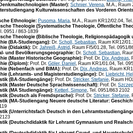
Denkmaltechnologien (Master):
Schnier, Verena
, M.A., Raum 
terstudiengang Kulturwissenschaften des Vorderen Orients
che Ethnologie:
Pusoma, Maria
, M.A., Raum KR12/02.04, Tel
che Theologie (Systematische Theologie, Öffentliche Theo
el. 0951 / 863-1839
che Theologie (Biblische Theologie, Religionspädagogik 
hie (BA-Studiengang):
Dr.
Scholl, Sebastian
, Raum KR12/01.1
ie (Didaktik):
Dr.
Jahreiß, Astrid
, Raum FI5/01.28, Tel. 0951/
al- und Bevölkerungsgeographie:
Dr.
Scholl, Sebastian
, Rau
ie (Master Historische Geographie):
Prof. Dr.
Dix, Andreas
,
ie (Diplom):
Prof. Dr.
Göler, Daniel
, Raum KR1/01.04, Tel. 09
hie (Nebenfach und BIMA):
Prof. Dr.
Dix, Andreas
, Raum KR12
ie (Lehramts- und Magisterstudiengänge):
Dr.
Liebricht, He
tik (BA-Studiengänge):
Prof. Dr.
Stricker, Stefanie
, Raum HO2
tik (Master Deutsche Sprachwissenschaft):
Prof. Dr.
Szczep
tik (MA Studiengänge):
Ketterl, Simone
, Tel. 0951/863 2102
tik (Deutsch als Fremdsprache):
Prof. Dr.
Stricker, Stefanie
,
ik (MA-Studiengang Neuere deutsche Literatur: Geschicht
119
tik (Unterrichtsfach Deutsch in den Lehramtsstudiengänge
-2123
tik (Deutschdidaktik für Lehramt Gymnasium und Realschu
tik (Deutschdidaktik für Lehramt Grund- und Hauptschule)