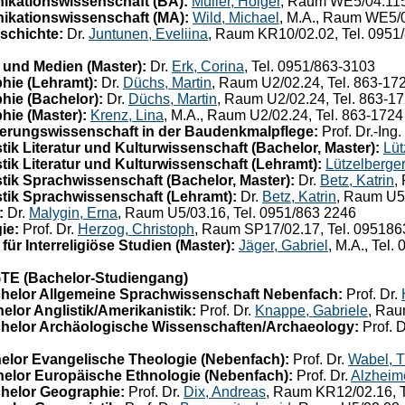
kationswissenschaft (BA):
Müller, Holger
, Raum WE5/04.115,
kationswissenschaft (MA):
Wild, Michael
, M.A., Raum WE5/0
schichte:
Dr.
Juntunen, Eveliina
, Raum KR10/02.02, Tel. 0951
 und Medien (Master):
Dr.
Erk, Corina
, Tel. 0951/863-3103
hie (Lehramt):
Dr.
Düchs, Martin
, Raum U2/02.24, Tel. 863-17
hie (Bachelor):
Dr.
Düchs, Martin
, Raum U2/02.24, Tel. 863-1
ie (Master):
Krenz, Lina
, M.A., Raum U2/02.24, Tel. 863-1724
erungswissenschaft in der Baudenkmalpflege:
Prof. Dr.-Ing.
k Literatur und Kulturwissenschaft (Bachelor, Master):
Lüt
k Literatur und Kulturwissenschaft (Lehramt):
Lützelberger
ik Sprachwissenschaft (Bachelor, Master):
Dr.
Betz, Katrin
,
ik Sprachwissenschaft (Lehramt):
Dr.
Betz, Katrin
, Raum U5/
:
Dr.
Malygin, Erna
, Raum U5/03.16, Tel. 0951/863 2246
ie:
Prof. Dr.
Herzog, Christoph
, Raum SP17/02.17, Tel. 09518
r Interreligiöse Studien (Master):
Jäger, Gabriel
, M.A., Tel
(Bachelor-Studiengang)
helor Allgemeine Sprachwissenschaft Nebenfach:
Prof. Dr.
lor Anglistik/Amerikanistik:
Prof. Dr.
Knappe, Gabriele
, Rau
helor Archäologische Wissenschaften/Archaeology:
Prof. D
elor Evangelische Theologie (Nebenfach):
Prof. Dr.
Wabel, 
elor Europäische Ethnologie (Nebenfach):
Prof. Dr.
Alzheim
helor Geographie:
Prof. Dr.
Dix, Andreas
, Raum KR12/02.16, 