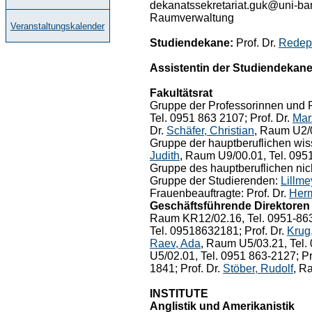
dekanatssekretariat.guk@uni-bam
Raumverwaltung
Veranstaltungskalender
Studiendekane:
Prof. Dr.
Redep
Assistentin der Studiendekane
Fakultätsrat
Gruppe der Professorinnen und P
Tel. 0951 863 2107; Prof. Dr.
Mar
Dr.
Schäfer, Christian
, Raum U2/0
Gruppe der hauptberuflichen wiss
Judith
, Raum U9/00.01, Tel. 095
Gruppe des hauptberuflichen nic
Gruppe der Studierenden:
Lillme
Frauenbeauftragte: Prof. Dr.
Herm
Geschäftsführende Direktoren d
Raum KR12/02.16, Tel. 0951-863
Tel. 09518632181; Prof. Dr.
Krug
Raev, Ada
, Raum U5/03.21, Tel. 
U5/02.01, Tel. 0951 863-2127; Pr
1841; Prof. Dr.
Stöber, Rudolf
, R
INSTITUTE
Anglistik und Amerikanistik