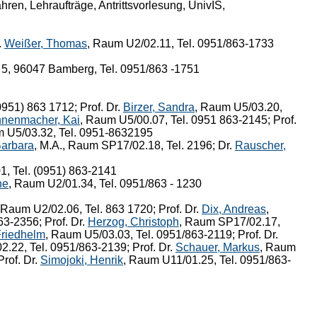
en, Lehraufträge, Antrittsvorlesung, UnivIS,
.
Weißer, Thomas
, Raum U2/02.11, Tel. 0951/863-1733
 5, 96047 Bamberg, Tel. 0951/863 -1751
0951) 863 1712; Prof. Dr.
Birzer, Sandra
, Raum U5/03.20,
nenmacher, Kai
, Raum U5/00.07, Tel. 0951 863-2145; Prof.
m U5/03.32, Tel. 0951-8632195
Barbara
, M.A., Raum SP17/02.18, Tel. 2196; Dr.
Rauscher,
1, Tel. (0951) 863-2141
ne
, Raum U2/01.34, Tel. 0951/863 - 1230
 Raum U2/02.06, Tel. 863 1720; Prof. Dr.
Dix, Andreas
,
63-2356; Prof. Dr.
Herzog, Christoph
, Raum SP17/02.17,
Friedhelm
, Raum U5/03.03, Tel. 0951/863-2119; Prof. Dr.
2.22, Tel. 0951/863-2139; Prof. Dr.
Schauer, Markus
, Raum
rof. Dr.
Simojoki, Henrik
, Raum U11/01.25, Tel. 0951/863-