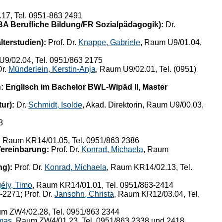
17, Tel. 0951-863 2491
 BA Berufliche Bildung/FR Sozialpädagogik):
Dr.
lterstudien):
Prof. Dr.
Knappe, Gabriele
, Raum U9/01.04,
U9/02.04, Tel. 0951/863 2175
r.
Münderlein, Kerstin-Anja
, Raum U9/02.01, Tel. (0951)
: Englisch im Bachelor BWL-Wipäd II, Master
ur):
Dr.
Schmidt, Isolde
, Akad. Direktorin, Raum U9/00.03,
8
, Raum KR14/01.05, Tel. 0951/863 2386
Vereinbarung:
Prof. Dr.
Konrad, Michaela
, Raum
ng):
Prof. Dr.
Konrad, Michaela
, Raum KR14/02.13, Tel.
ély, Timo
, Raum KR14/01.01, Tel. 0951/863-2414
2271; Prof. Dr.
Jansohn, Christa
, Raum KR12/03.04, Tel.
um ZW4/02.28, Tel. 0951/863 2344
mas
, Raum ZW4/01.23, Tel. 0951/863 2338 und 2418