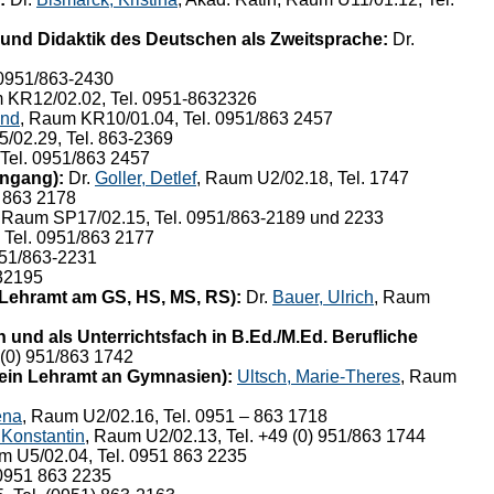
und Didaktik des Deutschen als Zweitsprache:
Dr.
 0951/863-2430
 KR12/02.02, Tel. 0951-8632326
and
, Raum KR10/01.04, Tel. 0951/863 2457
5/02.29, Tel. 863-2369
Tel. 0951/863 2457
engang):
Dr.
Goller, Detlef
, Raum U2/02.18, Tel. 1747
1 863 2178
, Raum SP17/02.15, Tel. 0951/863-2189 und 2233
 Tel. 0951/863 2177
951/863-2231
632195
 Lehramt am GS, HS, MS, RS):
Dr.
Bauer, Ulrich
, Raum
und als Unterrichtsfach in B.Ed./M.Ed. Berufliche
 (0) 951/863 1742
 ein Lehramt an Gymnasien):
Ultsch, Marie-Theres
, Raum
ena
, Raum U2/02.16, Tel. 0951 – 863 1718
 Konstantin
, Raum U2/02.13, Tel. +49 (0) 951/863 1744
m U5/02.04, Tel. 0951 863 2235
 0951 863 2235