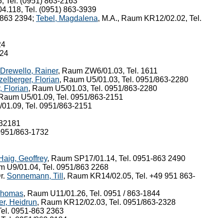
 Tel. (0951) 863-2163
4.118, Tel. (0951) 863-3939
/863 2394;
Tebel, Magdalena
, M.A., Raum KR12/02.02, Tel.
24
724
Drewello, Rainer
, Raum ZW6/01.03, Tel. 1611
zelberger, Florian
, Raum U5/01.03, Tel. 0951/863-2280
, Florian
, Raum U5/01.03, Tel. 0951/863-2280
 Raum U5/01.09, Tel. 0951/863-2151
01.09, Tel. 0951/863-2151
632181
. 0951/863-1732
Haig, Geoffrey
, Raum SP17/01.14, Tel. 0951-863 2490
m U9/01.04, Tel. 0951/863 2268
r.
Sonnemann, Till
, Raum KR14/02.05, Tel. +49 951 863-
Thomas
, Raum U11/01.26, Tel. 0951 / 863-1844
er, Heidrun
, Raum KR12/02.03, Tel. 0951/863-2328
Tel. 0951-863 2363