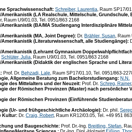
ne Sprachwissenschaft:
Schreiber, Laurentia
, Raum SP17/01.
/Amerikanistik (LA Realschule, Mittelschule, Grundschule,
or, Raum U9/01.03, Tel. 0951/863 2168
Amerikanistik (BA/MA Studiengang Interdisziplinäre Mittela
/Amerikanistik (MA, Joint Degree):
Dr.
Brähler, Susan
, Raum 
Amerikanistik (Literaturwissenschaft, alle Studiengänge):
D
/Amerikanistik (Lehramt Gymnasium Doppelwahlpflichtfach
.
Schlüter, Julia
, Raum U9/01.03, Tel. 0951/863 2168
Amerikanistik (Didaktik der englischen Sprache und Literat
:
Prof. Dr.
Behzadi, Lale
, Raum SP17/01.10, Tel. 0951/863-227
gie, Allgemeine Beratung zum Bachelorstudiengang:
N.N.
ie des Mittelalters und der Neuzeit:
Prof. Dr.
Schreg, Rainer
gie der Römischen Provinzen (Master) nach persönlicher 
gie der Römischen Provinzen (Einführende Studienberatu
ie (Ur- und frühgeschichtliche Archäologie):
Dr. phil.
Sereg
 Kultur:
Dr.
Craig, Robert
, Raum KR12/03.05, Tel. +49 951 863-
chung und Baugeschichte:
Prof. Dr.-Ing.
Breitling, Stefan
, Ra
flege/Heritage Sciences :
Dr.-Ing. Dipl.-Holzwirt
Eißing, Tho