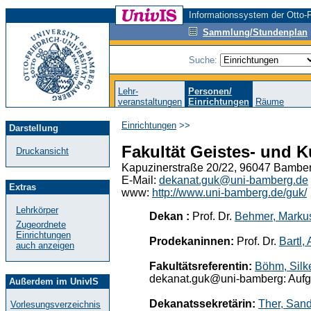
Informationssystem der Otto-F
Sammlung/Stundenplan
Suche:
Lehr-
Personen/
veranstaltungen
Einrichtungen
Räume
Einrichtungen
>>
Darstellung
Fakultät Geistes- und 
Druckansicht
Kapuzinerstraße 20/22, 96047 Bamber
E-Mail:
dekanat.guk@uni-bamberg.de
Extras
www:
http://www.uni-bamberg.de/guk/
Lehrkörper
Dekan :
Prof. Dr.
Behmer, Marku
Zugeordnete
Einrichtungen
Prodekaninnen:
Prof. Dr.
Bartl,
auch anzeigen
Fakultätsreferentin:
Böhm, Silk
dekanat.guk@uni-bamberg: Aufga
Außerdem im UnivIS
Dekanatssekretärin:
Ther, San
Vorlesungsverzeichnis