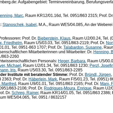
berg.de: Aufgabengebiet: Terminvereinbarung, Berufungsverfahr
enning, Marc
, Raum KR12/01.16d, Tel. 0951/863 2315; Prof. Dr
:
Stanoschek, Isabel
, M.A., Raum WE5/04.085, An der Weberei
rofessoren: Prof. Dr.
Bieberstein, Klaus
, Raum U2/00.24, Tel. (
x, Friedhelm
, Raum U5/03.03, Tel. 0951/863-2119; Prof. Dr.
Non
1.01, Tel. 0951-863 1707; Prof. Dr.
Talabardon, Susanne
, Rau
enschaftlichen Mitarbeiterinnen und Mitarbeiter: Dr.
Henning, 
1/863-2260
htwissenschaftlichen Personals:
Heger, Barbara
, Raum U5/00.0
yer, Michael
, Raum U2/01.34, Tel. 0951/863 1230;
Perzl, Josefi
ann, Iris
, Raum U5/03.30, Tel. 0951/863-2285
er Institute mit beratender Stimme:
Prof. Dr.
Bründl, Jürgen
,
 2363; Prof. Dr.
Häberlein, Mark
, Raum FI5/01.23, Tel. (0951) 8
, Manfred
, Raum U9/01.01, Tel. 0951/863 2165; Prof. Dr.
Marx, 
0951/863-2106; Prof. Dr.
Rodrigues-Moura, Enrique
, Raum U2/0
of. Dr.
Schreg, Rainer
, Raum KR14/01.05, Tel. 0951/863 2386; P
aum WE5/04.065, Tel. 0951 / 8632157