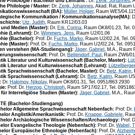
e Philologie / Bachelor und Lehramt :
Dr.
Zenk, Johannes
, 
e Philologie / Master:
Dr.
Zenk, Johannes
, Akad. Rat, Raum 
kationswissenschaft (BA):
Müller, Holger
, Raum WE5/04.115,
rategische Kommunikation / Kommunikationsanalyse(MA):
D
schichte:
Utz, Judith
, Raum KR12/03.03
 und Medien (Master):
Dr.
Erk, Corina
, Raum OK8/01.23, Tel. 
hie (Lehramt):
Dr.
Wimmers, Jens
, Raum U2/01.06
hie (Bachelor):
Prof. Dr.
Fuchs, Marko
, Raum U2/02.24, Tel. 
ie (Master):
Prof. Dr.
Fuchs, Marko
, Raum U2/02.24, Tel. 095
en verstehen (MA-Studiengang):
Jäger, Gabriel
, M.A., Raum 
erungswissenschaft:
Prof. Dr.
Bellendorf, Paul
, Raum ZW6/01.
k Literatur und Kulturwissenschaft (Bachelor, Master):
Lüt
k Literatur und Kulturwissenschaft (Lehramt):
Lützelberger
ik Sprachwissenschaft (Bachelor, Master):
Dr.
Betz, Katrin
,
ik Sprachwissenschaft (Lehramt):
Dr.
Betz, Katrin
, Raum U5/
:
Dr.
Hakimov, Nikolay
, Raum OK8/01.31, Tel. 0951/863 2930
ie:
Prof. Dr.
Herzog, Christoph
, Raum SP17/02.17, Tel. 09518
r Interreligiöse Studien (Master):
Jäger, Gabriel
, M.A., Rau
(Bachelor-Studiengang)
helor Allgemeine Sprachwissenschaft Nebenfach:
Prof. Dr.
lor Anglistik/Amerikanistik:
Prof. Dr.
Knappe, Gabriele
, Rau
helor Archäologische Wissenschaften/Archaeology:
Prof. D
elor Evangelische Theologie (Nebenfach):
Prof. Dr.
Wabel, 
elor Europäische Ethnologie (Nebenfach):
Prof. Dr.
Alzheim