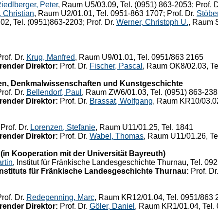
iedlberger, Peter
, Raum U5/03.09, Tel. (0951) 863-2053; Prof. 
 Christian
, Raum U2/01.01, Tel. 0951-863 1707; Prof. Dr.
Stöber
2, Tel. (0951)863-2203; Prof. Dr.
Werner, Christoph U.
, Raum S
rof. Dr.
Krug, Manfred
, Raum U9/01.01, Tel. 0951/863 2165
render Direktor:
Prof. Dr.
Fischer, Pascal
, Raum OK8/02.03, Te
en, Denkmalwissenschaften und Kunstgeschichte
rof. Dr.
Bellendorf, Paul
, Raum ZW6/01.03, Tel. (0951) 863-23
render Direktor:
Prof. Dr.
Brassat, Wolfgang
, Raum KR10/03.02
Prof. Dr.
Lorenzen, Stefanie
, Raum U11/01.25, Tel. 1841
render Direktor:
Prof. Dr.
Wabel, Thomas
, Raum U11/01.26, Te
in Kooperation mit der Universität Bayreuth)
rtin
, Institut für Fränkische Landesgeschichte Thurnau, Tel. 0
 Instituts für Fränkische Landesgeschichte Thurnau:
Prof. Dr
rof. Dr.
Redepenning, Marc
, Raum KR12/01.04, Tel. 0951/863 
render Direktor:
Prof. Dr.
Göler, Daniel
, Raum KR1/01.04, Tel.