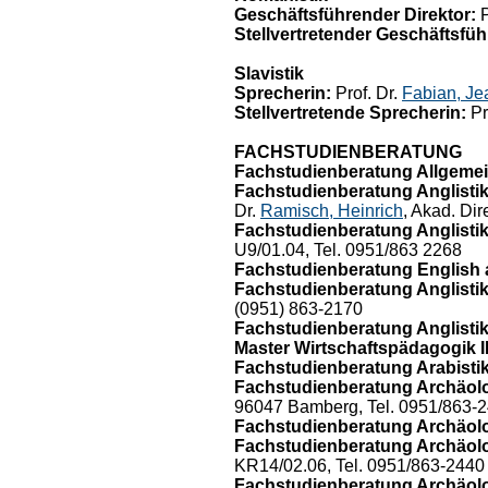
Geschäftsführender Direktor:
P
Stellvertretender Geschäftsfüh
Slavistik
Sprecherin:
Prof. Dr.
Fabian, Je
Stellvertretende Sprecherin:
Pr
FACHSTUDIENBERATUNG
Fachstudienberatung Allgemei
Fachstudienberatung Anglistik
Dr.
Ramisch, Heinrich
, Akad. Di
Fachstudienberatung Anglistik/
U9/01.04, Tel. 0951/863 2268
Fachstudienberatung English 
Fachstudienberatung Anglistik/
(0951) 863-2170
Fachstudienberatung Anglistik
Master Wirtschaftspädagogik II
Fachstudienberatung Arabistik
Fachstudienberatung Archäol
96047 Bamberg, Tel. 0951/863-
Fachstudienberatung Archäolog
Fachstudienberatung Archäolo
KR14/02.06, Tel. 0951/863-2440
Fachstudienberatung Archäolo