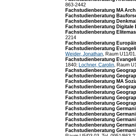
863-2442
Fachstudienberatung MA Archä
Fachstudienberatung Baufors
Fachstudienberatung Denkmalp
Fachstudienberatung Digitale 
Fachstudienberatung Elitemas
2214
Fachstudienberatung Europäis
Fachstudienberatung Evangelis
Weider, Jonathan
, Raum U11/01.
Fachstudienberatung Evangelis
1840;
Lochner, Carolin
, Raum U1
Fachstudienberatung Geograp
Fachstudienberatung Geograph
Fachstudienberatung MA Sozi
Fachstudienberatung Geograph
Fachstudienberatung Geograph
Fachstudienberatung Geograp
Fachstudienberatung Geograp
Fachstudienberatung Germanis
Fachstudienberatung Germanis
Fachstudienberatung Germanis
Fachstudienberatung Germanis
Fachstudienberatung Germanist
Raum U5/03.03, Tel. 0951/863-2