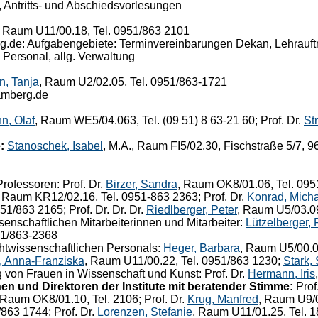
, Antritts- und Abschiedsvorlesungen
, Raum U11/00.18, Tel. 0951/863 2101
de: Aufgabengebiete: Terminvereinbarungen Dekan, Lehraufträ
Personal, allg. Verwaltung
, Tanja
, Raum U2/02.05, Tel. 0951/863-1721
amberg.de
nn, Olaf
, Raum WE5/04.063, Tel. (09 51) 8 63-21 60; Prof. Dr.
Str
:
Stanoschek, Isabel
, M.A., Raum FI5/02.30, Fischstraße 5/7, 
rofessoren: Prof. Dr.
Birzer, Sandra
, Raum OK8/01.06, Tel. 0951
, Raum KR12/02.16, Tel. 0951-863 2363; Prof. Dr.
Konrad, Mich
51/863 2165; Prof. Dr. Dr. Dr.
Riedlberger, Peter
, Raum U5/03.09
enschaftlichen Mitarbeiterinnen und Mitarbeiter:
Lützelberger, 
51/863-2368
htwissenschaftlichen Personals:
Heger, Barbara
, Raum U5/00.0
, Anna-Franziska
, Raum U11/00.22, Tel. 0951/863 1230;
Stark,
ng von Frauen in Wissenschaft und Kunst: Prof. Dr.
Hermann, Iris
en und Direktoren der Institute mit beratender Stimme:
Prof
 Raum OK8/01.10, Tel. 2106; Prof. Dr.
Krug, Manfred
, Raum U9/0
863 1744; Prof. Dr.
Lorenzen, Stefanie
, Raum U11/01.25, Tel. 1