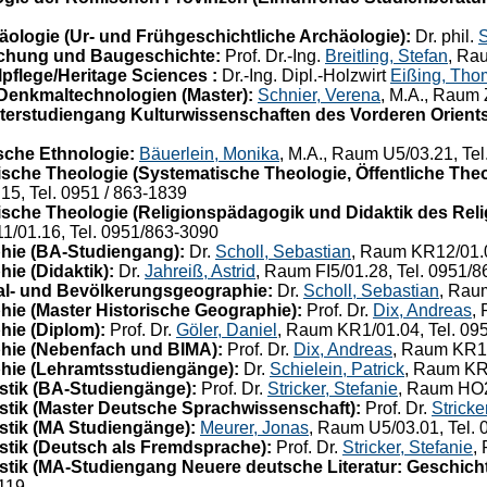
ologie (Ur- und Frühgeschichtliche Archäologie):
Dr. phil.
S
chung und Baugeschichte:
Prof. Dr.-Ing.
Breitling, Stefan
, Ra
flege/Heritage Sciences :
Dr.-Ing. Dipl.-Holzwirt
Eißing, Tho
Denkmaltechnologien (Master):
Schnier, Verena
, M.A., Raum
terstudiengang Kulturwissenschaften des Vorderen Orients
che Ethnologie:
Bäuerlein, Monika
, M.A., Raum U5/03.21, Te
che Theologie (Systematische Theologie, Öffentliche Theo
15, Tel. 0951 / 863-1839
che Theologie (Religionspädagogik und Didaktik des Relig
1/01.16, Tel. 0951/863-3090
hie (BA-Studiengang):
Dr.
Scholl, Sebastian
, Raum KR12/01.0
ie (Didaktik):
Dr.
Jahreiß, Astrid
, Raum FI5/01.28, Tel. 0951/
al- und Bevölkerungsgeographie:
Dr.
Scholl, Sebastian
, Rau
ie (Master Historische Geographie):
Prof. Dr.
Dix, Andreas
,
ie (Diplom):
Prof. Dr.
Göler, Daniel
, Raum KR1/01.04, Tel. 09
hie (Nebenfach und BIMA):
Prof. Dr.
Dix, Andreas
, Raum KR12
hie (Lehramtsstudiengänge):
Dr.
Schielein, Patrick
, Raum KR1
tik (BA-Studiengänge):
Prof. Dr.
Stricker, Stefanie
, Raum HO2
tik (Master Deutsche Sprachwissenschaft):
Prof. Dr.
Stricke
tik (MA Studiengänge):
Meurer, Jonas
, Raum U5/03.01, Tel.
tik (Deutsch als Fremdsprache):
Prof. Dr.
Stricker, Stefanie
,
ik (MA-Studiengang Neuere deutsche Literatur: Geschicht
119