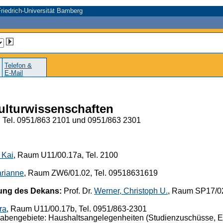
riedrich-Universität Bamberg
Telefon &
E-Mail
Kulturwissenschaften
, Tel. 0951/863 2101 und 0951/863 2301
 Kai
, Raum U11/00.17a, Tel. 2100
arianne
, Raum ZW6/01.02, Tel. 09518631619
ung des Dekans:
Prof. Dr.
Werner, Christoph U.
, Raum SP17/02
ra
, Raum U11/00.17b, Tel. 0951/863-2301
engebiete: Haushaltsangelegenheiten (Studienzuschüsse, Exkur