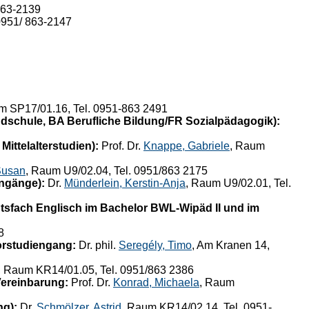
863-2139
0951/ 863-2147
um SP17/01.16, Tel. 0951-863 2491
ndschule, BA Berufliche Bildung/FR Sozialpädagogik):
ittelalterstudien):
Prof. Dr.
Knappe, Gabriele
, Raum
Susan
, Raum U9/02.04, Tel. 0951/863 2175
engänge):
Dr.
Münderlein, Kerstin-Anja
, Raum U9/02.01, Tel.
tsfach Englisch im Bachelor BWL-Wipäd II und im
8
orstudiengang:
Dr. phil.
Seregély, Timo
, Am Kranen 14,
, Raum KR14/01.05, Tel. 0951/863 2386
Vereinbarung:
Prof. Dr.
Konrad, Michaela
, Raum
ng):
Dr.
Schmölzer, Astrid
, Raum KR14/02.14, Tel. 0951-