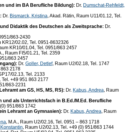
n und im BA Berufliche Bildung):
Dr.
Dumschat-Rehfeldt,
:
Dr.
Bismarck, Kristina
, Akad. Rätin, Raum U11/01.12, Tel.
und Didaktik des Deutschen als Zweitsprache:
Dr.
 0951/863-2430
 KR12/02.02, Tel. 0951-8632326
Raum KR10/01.04, Tel. 0951/863 2457
A., Raum FI5/01.21, Tel. 2359
0951/863 2457
engang):
Dr.
Goller, Detlef
, Raum U2/02.18, Tel. 1747
1 863 2178
SP17/02.13, Tel. 2133
 Tel. +49 951 863 2177
951/863-2231
 Lehramt am GS, HS, MS, RS):
Dr.
Kabus, Andrea
, Raum
und als Unterrichtsfach in B.Ed./M.Ed. Berufliche
 (0) 951/863 1742
 ein Lehramt an Gymnasien):
Dr.
Kabus, Andrea
, Raum
ena
, M.A., Raum U2/02.16, Tel. 0951 – 863 1718
 Konstantin
, Raum U2/02.13, Tel. +49 (0) 951/863 1744