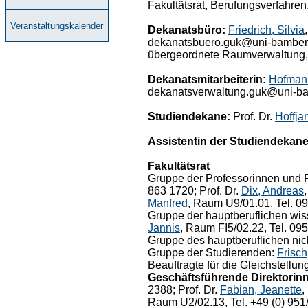
Fakultätsrat, Berufungsverfahren
Veranstaltungskalender
Dekanatsbüro:
Friedrich, Silvia
dekanatsbuero.guk@uni-bamberg.
übergeordnete Raumverwaltung, 
Dekanatsmitarbeiterin:
Hofmann
dekanatsverwaltung.guk@uni-b
Studiendekane:
Prof. Dr.
Hoffja
Assistentin der Studiendekane
Fakultätsrat
Gruppe der Professorinnen und P
863 1720; Prof. Dr.
Dix, Andreas
Manfred
, Raum U9/01.01, Tel. 09
Gruppe der hauptberuflichen wiss
Jannis
, Raum FI5/02.22, Tel. 09
Gruppe des hauptberuflichen nic
Gruppe der Studierenden:
Frisch
Beauftragte für die Gleichstellu
Geschäftsführende Direktorinn
2388; Prof. Dr.
Fabian, Jeanette
,
Raum U2/02.13, Tel. +49 (0) 951/