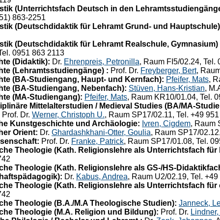
tik (Unterrichtsfach Deutsch in den Lehramtsstudiengänge
951) 863-2251
tik (Deutschdidaktik für Lehramt Grund- und Hauptschule)
tik (Deutschdidaktik für Lehramt Realschule, Gymnasium) 
Tel. 0951 863 2113
e (Didaktik):
Dr.
Ehrenpreis, Petronilla
, Raum FI5/02.24, Tel.
te (Lehramtsstudiengänge) :
Prof. Dr.
Freyberger, Bert
, Raum
te (BA-Studiengang, Haupt- und Kernfach):
Pfeifer, Mats
, 
hte (BA-Studiengang, Nebenfach):
Stüven, Hans-Kristian
, M.
hte (MA-Studiengang):
Pfeifer, Mats
, Raum KR10/01.04, Tel. 
plinäre Mittelalterstudien / Medieval Studies (BA/MA-Studi
Prof. Dr.
Werner, Christoph U.
, Raum SP17/02.11, Tel. +49 95
he Kunstgeschichte und Archäologie:
Ivren, Cigdem
, Raum 
er Orient:
Dr.
Ghardashkhani-Otter, Goulia
, Raum SP17/02.12,
senschaft:
Prof. Dr.
Franke, Patrick
, Raum SP17/01.08, Tel. 0
he Theologie (Kath. Religionslehre als Unterrichtsfach für
742
e Theologie (Kath. Religionslehre als GS-/HS-Didaktikfach 
haftspädagogik):
Dr.
Kabus, Andrea
, Raum U2/02.19, Tel. +49
he Theologie (Kath. Religionslehre als Unterrichtsfach für
742
he Theologie (B.A./M.A Theologische Studien):
Janneck, L
he Theologie (M.A. Religion und Bildung):
Prof. Dr.
Lindner,