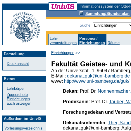
Informationssystem der Otto-F
Sammlung/Stundenplan
Suche:
Lehr-
Personen/
veranstaltungen
Einrichtungen
Räume
Einrichtungen
>>
Darstellung
Fakultät Geistes- und 
Druckansicht
An der Universität 11, 96047 Bamberg
E-Mail:
dekanat.guk@uni-bamberg.de
Extras
www:
http://www.uni-bamberg.de/guk/
Lehrkörper
Dekan:
Prof. Dr.
Nonnenmacher,
Zugeordnete
Einrichtungen
Prodekanin:
Prof. Dr.
Tauber, M
auch anzeigen
Forschungsdekan und Vertret
Außerdem im UnivIS
Dekanatsreferentin:
Ther, Sand
dekanat.guk@uni-bamberg: Aufgab
Vorlesungsverzeichnis