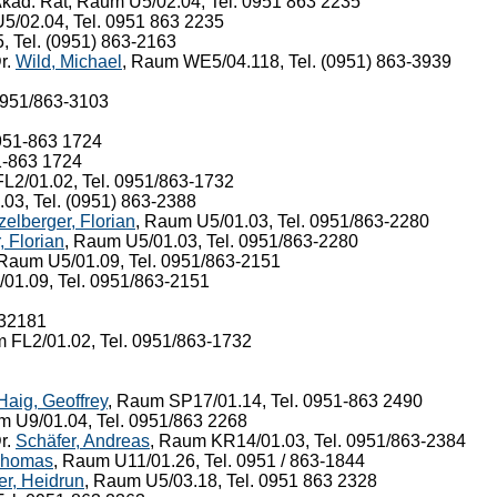
Akad. Rat, Raum U5/02.04, Tel. 0951 863 2235
U5/02.04, Tel. 0951 863 2235
 Tel. (0951) 863-2163
r.
Wild, Michael
, Raum WE5/04.118, Tel. (0951) 863-3939
0951/863-3103
0951-863 1724
1-863 1724
FL2/01.02, Tel. 0951/863-1732
03, Tel. (0951) 863-2388
zelberger, Florian
, Raum U5/01.03, Tel. 0951/863-2280
, Florian
, Raum U5/01.03, Tel. 0951/863-2280
 Raum U5/01.09, Tel. 0951/863-2151
01.09, Tel. 0951/863-2151
632181
m FL2/01.02, Tel. 0951/863-1732
Haig, Geoffrey
, Raum SP17/01.14, Tel. 0951-863 2490
m U9/01.04, Tel. 0951/863 2268
r.
Schäfer, Andreas
, Raum KR14/01.03, Tel. 0951/863-2384
Thomas
, Raum U11/01.26, Tel. 0951 / 863-1844
er, Heidrun
, Raum U5/03.18, Tel. 0951 863 2328