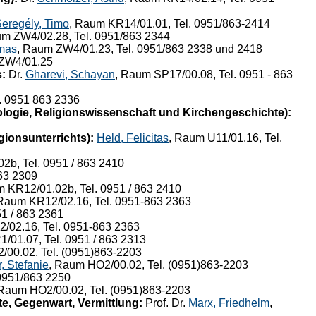
eregély, Timo
, Raum KR14/01.01, Tel. 0951/863-2414
um ZW4/02.28, Tel. 0951/863 2344
mas
, Raum ZW4/01.23, Tel. 0951/863 2338 und 2418
 ZW4/01.25
:
Dr.
Gharevi, Schayan
, Raum SP17/00.08, Tel. 0951 - 863
l. 0951 863 2336
logie, Religionswissenschaft und Kirchengeschichte):
ionsunterrichts):
Held, Felicitas
, Raum U11/01.16, Tel.
2b, Tel. 0951 / 863 2410
863 2309
m KR12/01.02b, Tel. 0951 / 863 2410
 Raum KR12/02.16, Tel. 0951-863 2363
51 / 863 2361
/02.16, Tel. 0951-863 2363
/01.07, Tel. 0951 / 863 2313
/00.02, Tel. (0951)863-2203
r, Stefanie
, Raum HO2/00.02, Tel. (0951)863-2203
 0951/863 2250
 Raum HO2/00.02, Tel. (0951)863-2203
e, Gegenwart, Vermittlung:
Prof. Dr.
Marx, Friedhelm
,