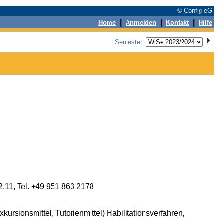
© Config eG
|
|
|
Home
Anmelden
Kontakt
Hilfe
Semester:
.11, Tel. +49 951 863 2178
sionsmittel, Tutorienmittel) Habilitationsverfahren,