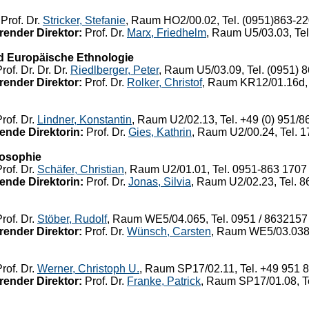
Prof. Dr.
Stricker, Stefanie
, Raum HO2/00.02, Tel. (0951)863-2
render Direktor:
Prof. Dr.
Marx, Friedhelm
, Raum U5/03.03, Te
d Europäische Ethnologie
rof. Dr. Dr. Dr.
Riedlberger, Peter
, Raum U5/03.09, Tel. (0951) 
render Direktor:
Prof. Dr.
Rolker, Christof
, Raum KR12/01.16d, 
rof. Dr.
Lindner, Konstantin
, Raum U2/02.13, Tel. +49 (0) 951/
ende Direktorin:
Prof. Dr.
Gies, Kathrin
, Raum U2/00.24, Tel. 
losophie
rof. Dr.
Schäfer, Christian
, Raum U2/01.01, Tel. 0951-863 1707
ende Direktorin:
Prof. Dr.
Jonas, Silvia
, Raum U2/02.23, Tel. 
rof. Dr.
Stöber, Rudolf
, Raum WE5/04.065, Tel. 0951 / 8632157
render Direktor:
Prof. Dr.
Wünsch, Carsten
, Raum WE5/03.038,
rof. Dr.
Werner, Christoph U.
, Raum SP17/02.11, Tel. +49 951 
render Direktor:
Prof. Dr.
Franke, Patrick
, Raum SP17/01.08, T