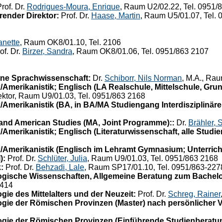
rof. Dr.
Rodrigues-Moura, Enrique
, Raum U2/02.22, Tel. 0951/
render Direktor:
Prof. Dr.
Haase, Martin
, Raum U5/01.07, Tel. 
anette
, Raum OK8/01.10, Tel. 2106
of. Dr.
Birzer, Sandra
, Raum OK8/01.06, Tel. 0951/863 2107
ne Sprachwissenschaft:
Dr.
Schiborr, Nils Norman
, M.A., Ra
/Amerikanistik; Englisch (LA Realschule, Mittelschule, Gru
rektor, Raum U9/01.03, Tel. 0951/863 2168
Amerikanistik (BA, in BA/MA Studiengang Interdisziplinäre M
and American Studies (MA, Joint Programme)::
Dr.
Brähler, 
Amerikanistik; Englisch (Literaturwissenschaft, alle Studi
/Amerikanistik (Englisch im Lehramt Gymnasium; Unterrich
):
Prof. Dr.
Schlüter, Julia
, Raum U9/01.03, Tel. 0951/863 2168
:
Prof. Dr.
Behzadi, Lale
, Raum SP17/01.10, Tel. 0951/863-227
ogische Wissenschaften, Allgemeine Beratung zum Bachel
2414
ie des Mittelalters und der Neuzeit:
Prof. Dr.
Schreg, Rainer
gie der Römischen Provinzen (Master) nach persönlicher 
gie der Römischen Provinzen (Einführende Studienberatu