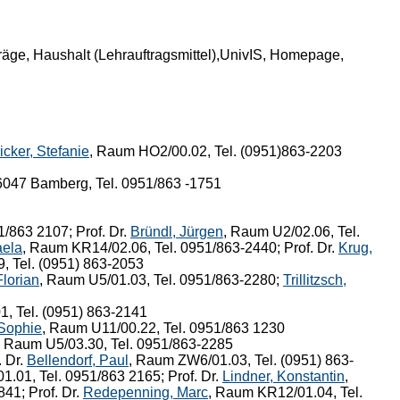
ge, Haushalt (Lehrauftragsmittel),UnivIS, Homepage,
icker, Stefanie
, Raum HO2/00.02, Tel. (0951)863-2203
96047 Bamberg, Tel. 0951/863 -1751
/863 2107; Prof. Dr.
Bründl, Jürgen
, Raum U2/02.06, Tel.
aela
, Raum KR14/02.06, Tel. 0951/863-2440; Prof. Dr.
Krug,
, Tel. (0951) 863-2053
Florian
, Raum U5/01.03, Tel. 0951/863-2280;
Trillitzsch,
1, Tel. (0951) 863-2141
 Sophie
, Raum U11/00.22, Tel. 0951/863 1230
, Raum U5/03.30, Tel. 0951/863-2285
. Dr.
Bellendorf, Paul
, Raum ZW6/01.03, Tel. (0951) 863-
1.01, Tel. 0951/863 2165; Prof. Dr.
Lindner, Konstantin
,
841; Prof. Dr.
Redepenning, Marc
, Raum KR12/01.04, Tel.