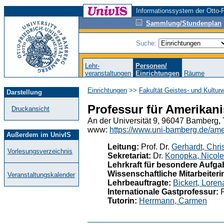
Informationssystem der Otto-F
Sammlung/Stundenplan
Suche:
Lehr-
Personen/
veranstaltungen
Einrichtungen
Räume
Einrichtungen
>>
Fakultät Geistes- und Kultur
Darstellung
Professur für Amerikani
Druckansicht
An der Universität 9, 96047 Bamberg, 
www:
https://www.uni-bamberg.de/amer
Außerdem im UnivIS
Leitung:
Prof. Dr.
Gerhardt, Chri
Vorlesungsverzeichnis
Sekretariat:
Dr.
Konopka, Nicole
Lehrkraft für besondere Aufga
Wissenschaftliche Mitarbeiteri
Veranstaltungskalender
Lehrbeauftragte:
Bickert, Loren
Internationale Gastprofessur:
P
Tutorin:
Herrmann, Carmen