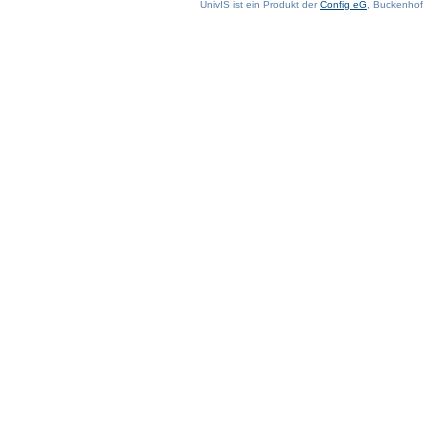
UnivIS ist ein Produkt der
Config eG
, Buckenhof