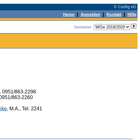
© Config eG
|
|
|
Home
Anmelden
Kontakt
Hilfe
Semester:
l. 0951/863-2298
. 0951/863-2260
ike
, M.A., Tel. 2241