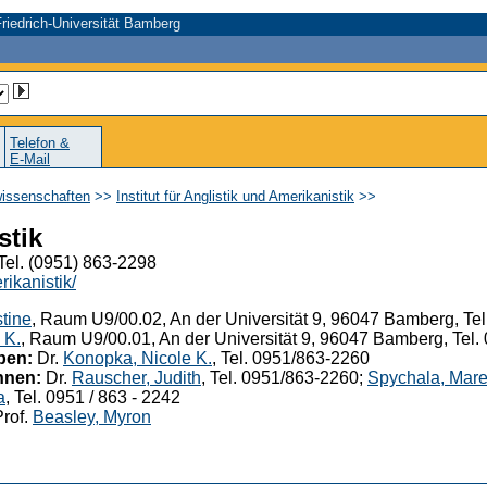
riedrich-Universität Bamberg
Telefon &
E-Mail
wissenschaften
>>
Institut für Anglistik und Amerikanistik
>>
stik
Tel. (0951) 863-2298
ikanistik/
stine
, Raum U9/00.02, An der Universität 9, 96047 Bamberg, Te
 K.
, Raum U9/00.01, An der Universität 9, 96047 Bamberg, Tel
ben:
Dr.
Konopka, Nicole K.
, Tel. 0951/863-2260
nnen:
Dr.
Rauscher, Judith
, Tel. 0951/863-2260;
Spychala, Mare
a
, Tel. 0951 / 863 - 2242
rof.
Beasley, Myron