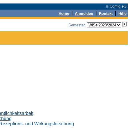
© Config eG
|
|
|
Home
Anmelden
Kontakt
Hilfe
Semester:
tlichkeitsarbeit
schung
 Rezeptions- und Wirkungsforschung