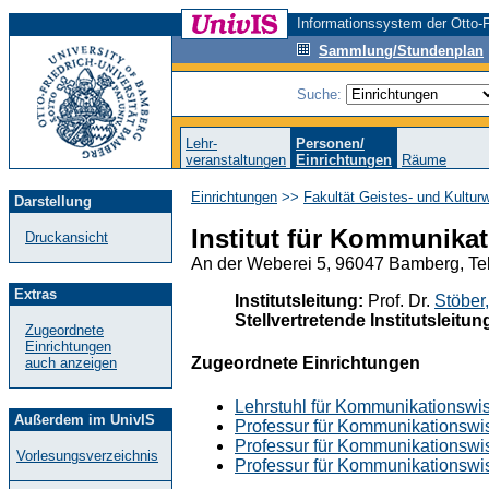
Informationssystem der Otto-F
Sammlung/Stundenplan
Suche:
Lehr-
Personen/
veranstaltungen
Einrichtungen
Räume
Einrichtungen
>>
Fakultät Geistes- und Kultur
Darstellung
Institut für Kommunika
Druckansicht
An der Weberei 5, 96047 Bamberg, Te
Extras
Institutsleitung:
Prof. Dr.
Stöber
Stellvertretende Institutsleitun
Zugeordnete
Einrichtungen
Zugeordnete Einrichtungen
auch anzeigen
Lehrstuhl für Kommunikationswi
Außerdem im UnivIS
Professur für Kommunikationswis
Professur für Kommunikationswi
Vorlesungsverzeichnis
Professur für Kommunikationswi