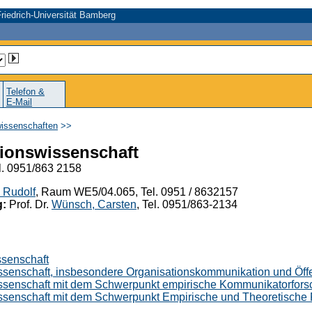
riedrich-Universität Bamberg
Telefon &
E-Mail
wissenschaften
>>
tionswissenschaft
l. 0951/863 2158
, Rudolf
, Raum WE5/04.065, Tel. 0951 / 8632157
g:
Prof. Dr.
Wünsch, Carsten
, Tel. 0951/863-2134
ssenschaft
senschaft, insbesondere Organisationskommunikation und Öffen
ssenschaft mit dem Schwerpunkt empirische Kommunikatorfor
ssenschaft mit dem Schwerpunkt Empirische und Theoretische