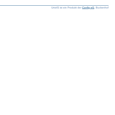
UnivIS ist ein Produkt der
Config eG
, Buckenhof