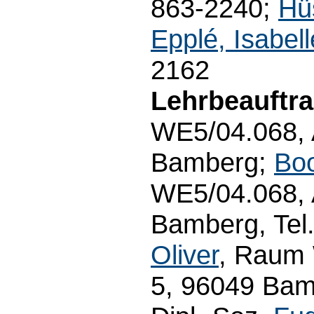
863-2240;
Hü
Epplé, Isabell
2162
Lehrbeauftra
WE5/04.068, 
Bamberg;
Bo
WE5/04.068, 
Bamberg, Tel
Oliver
, Raum 
5, 96049 Bamb