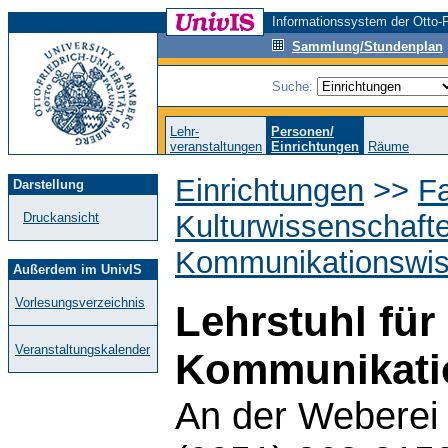
Informationssystem der Otto-F
Sammlung/Stundenplan
Suche:
Lehr-
Personen/
veranstaltungen
Einrichtungen
Räume
Einrichtungen
>>
Fa
Darstellung
Kulturwissenschaft
Druckansicht
Kommunikationswis
Außerdem im UnivIS
Vorlesungsverzeichnis
Lehrstuhl für
Veranstaltungskalender
Kommunikati
An der Weberei 