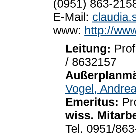
(0951) 863-215
E-Mail:
claudia
www:
http://ww
Leitung:
Prof
/ 8632157
Außerplanmä
Vogel, Andre
Emeritus:
Pro
wiss. Mitarbe
Tel. 0951/863