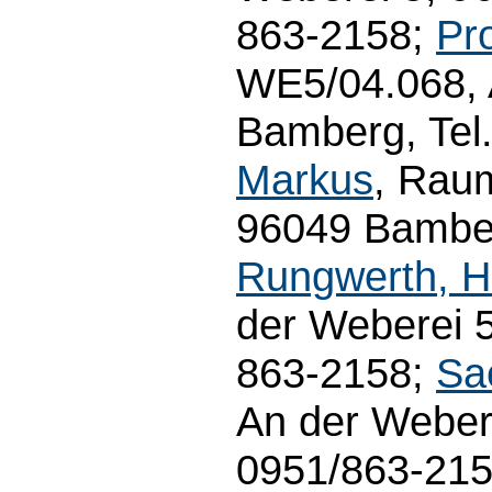
863-2158;
Pr
WE5/04.068, 
Bamberg, Tel
Markus
, Rau
96049 Bamber
Rungwerth, H
der Weberei 5
863-2158;
Sa
An der Weber
0951/863-21