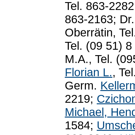
Tel. 863-228
863-2163; Dr
Oberrätin, Te
Tel. (09 51) 
M.A., Tel. (0
Florian L.
, Te
Germ.
Keller
2219;
Czichon
Michael, Hend
1584;
Umschei