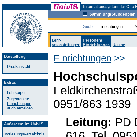
Informationssystem der Otto-F
Sammlung/Stundenplan
Suche:
Lehr-
Personen/
veranstaltungen
Einrichtungen
Räume
Einrichtungen
>>
Darstellung
Druckansicht
Hochschulsp
Extras
Feldkirchenstra
Lehrkörper
Zugeordnete
0951/863 1939
Einrichtungen
auch anzeigen
Leitung:
PD 
Außerdem im UnivIS
616, Tel. 095
Vorlesungsverzeichnis