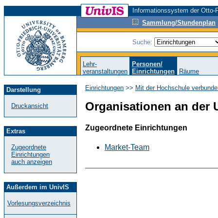
Informationssystem der Otto-F
Sammlung/Stundenplan
Suche:
Lehr-
Personen/
veranstaltungen
Einrichtungen
Räume
Einrichtungen
>>
Mit der Hochschule verbunde
Darstellung
Organisationen an der 
Druckansicht
Zugeordnete Einrichtungen
Extras
Market-Team
Zugeordnete
Einrichtungen
auch anzeigen
Außerdem im UnivIS
Vorlesungsverzeichnis