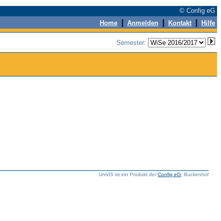
© Config eG
|
|
|
Home
Anmelden
Kontakt
Hilfe
Semester:
UnivIS ist ein Produkt der
Config eG
, Buckenhof