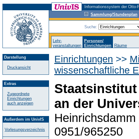
Informationssystem der Otto-F
Sammlung/Stundenplan
Suche:
Lehr-
Personen/
veranstaltungen
Einrichtungen
Räume
Einrichtungen
>>
M
Darstellung
wissenschaftliche E
Druckansicht
Extras
Staatsinstitu
Zugeordnete
Einrichtungen
an der Univer
auch anzeigen
Heinrichsdamm 
Außerdem im UnivIS
0951/965250
Vorlesungsverzeichnis