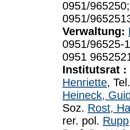
0951/965250
0951/965251
Verwaltung:
0951/96525-
0951 965252
Institutsrat :
Henriette
, Te
Heineck, Gui
Soz.
Rost, Ha
rer. pol.
Rupp