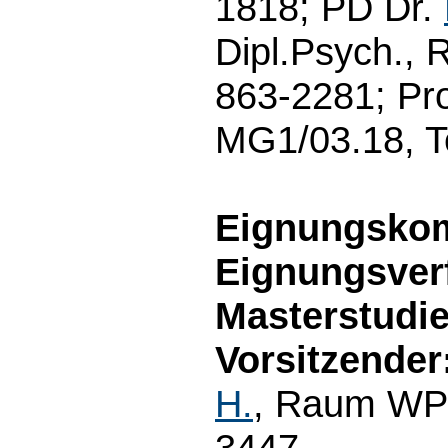
1818; PD Dr.
Dipl.Psych., 
863-2281; Pro
MG1/03.18, T
Eignungsko
Eignungsver
Masterstudi
Vorsitzender
H.
, Raum WP3
3447