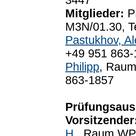
Mitglieder:
Pr
M3N/01.30, Te
Pastukhov, A
+49 951 863-1
Philipp
, Raum
863-1857
Prüfungsaus
Vorsitzender
H.
, Raum WP3