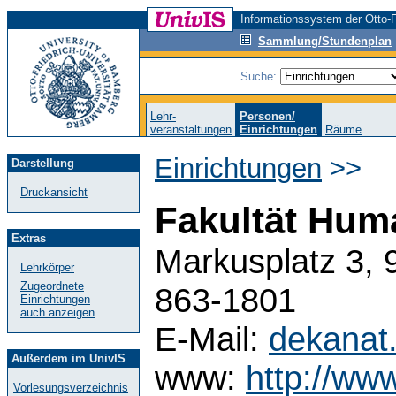
Informationssystem der Otto-F
Sammlung/Stundenplan
Suche:
Lehr-
Personen/
veranstaltungen
Einrichtungen
Räume
Einrichtungen
>>
Darstellung
Druckansicht
Fakultät Hum
Extras
Markusplatz 3, 
Lehrkörper
Zugeordnete
863-1801
Einrichtungen
auch anzeigen
E-Mail:
dekanat
Außerdem im UnivIS
www:
http://ww
Vorlesungsverzeichnis