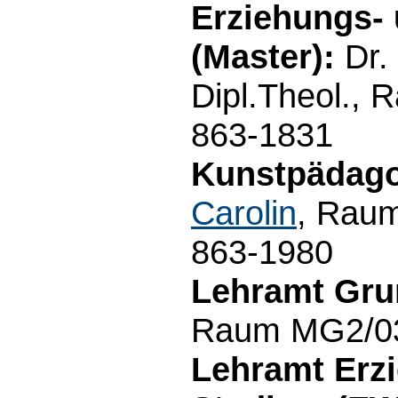
Erziehungs-
(Master):
Dr.
Dipl.Theol., 
863-1831
Kunstpädagog
Carolin
, Raum
863-1980
Lehramt Gru
Raum MG2/03.
Lehramt Erz