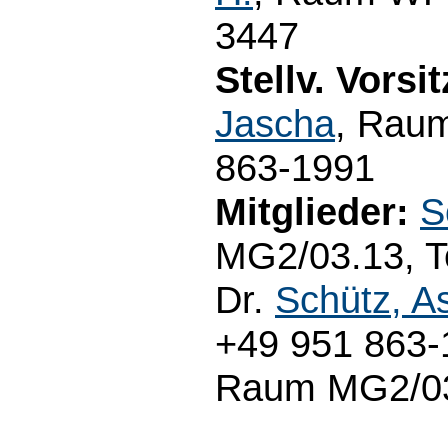
3447
Stellv. Vorsi
Jascha
, Raum
863-1991
Mitglieder:
S
MG2/03.13, Te
Dr.
Schütz, As
+49 951 863-1
Raum MG2/03.