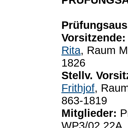
Prüfungsaus
Vorsitzende:
Rita
, Raum M3
1826
Stellv. Vorsi
Frithjof
, Raum
863-1819
Mitglieder:
Pr
WP3/02.22A, T