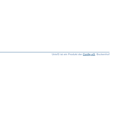
UnivIS ist ein Produkt der
Config eG
, Buckenhof