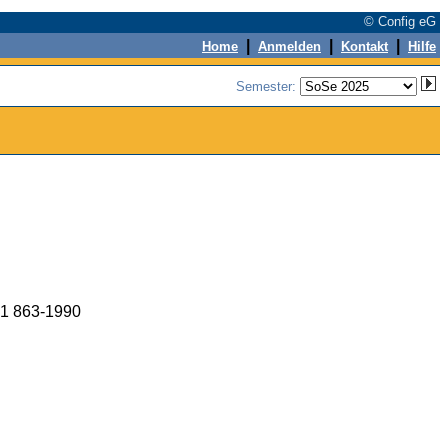
© Config eG
|
|
|
Home
Anmelden
Kontakt
Hilfe
Semester:
951 863-1990