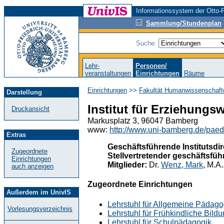
Informationssystem der Otto-F
Sammlung/Stundenplan
Suche:
Lehr-
Personen/
veranstaltungen
Einrichtungen
Räume
Einrichtungen
>>
Fakultät Humanwissenschaft
Darstellung
Institut für Erziehungs
Druckansicht
Markusplatz 3, 96047 Bamberg
www:
http://www.uni-bamberg.de/paed
Extras
Geschäftsführende Institutsdir
Zugeordnete
Stellvertretender geschäftsführ
Einrichtungen
Mitglieder:
Dr.
Wenz, Mark
, M.A
auch anzeigen
Zugeordnete Einrichtungen
Außerdem im UnivIS
Lehrstuhl für Allgemeine Pädago
Vorlesungsverzeichnis
Lehrstuhl für Frühkindliche Bild
Lehrstuhl für Schulpädagogik