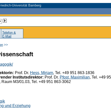
riedrich-Universität Bamberg
Telefon &
E-Mail
en
>>
wissenschaft
agogik/
ektorin:
Prof. Dr.
Hess, Miriam
, Tel. +49 951 863-1836
ender Institutsdirektor:
Prof. Dr.
Pfost, Maximilian
, Tel. +49 
., Raum M3/01.03, Tel. +49 951 863-3062
gik
ung und Erziehung