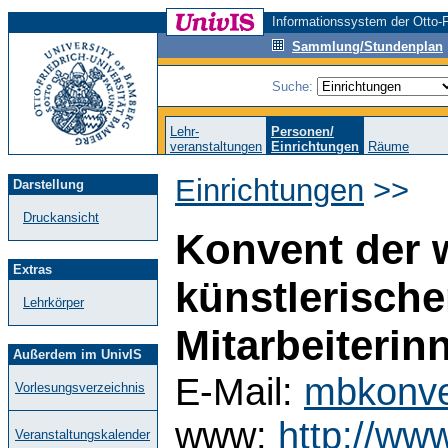
Informationssystem der Otto-F
Sammlung/Stundenplan
Suche:
Lehr-
Personen/
veranstaltungen
Einrichtungen
Räume
Einrichtungen
>>
Darstellung
Druckansicht
Konvent der 
Extras
künstlerische
Lehrkörper
Mitarbeiterin
Außerdem im UnivIS
E-Mail:
mbkonve
Vorlesungsverzeichnis
www:
http://ww
Veranstaltungskalender