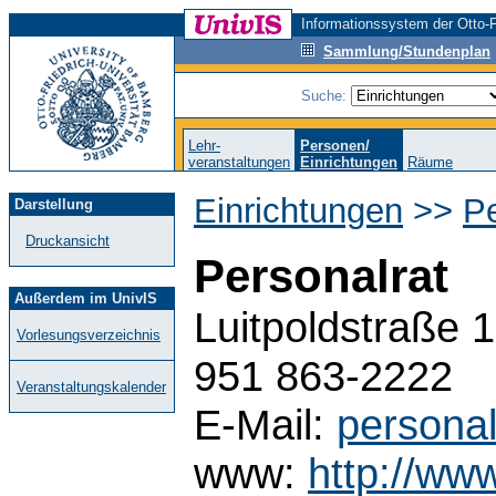
Informationssystem der Otto-F
Sammlung/Stundenplan
Suche:
Lehr-
Personen/
veranstaltungen
Einrichtungen
Räume
Einrichtungen
>>
Pe
Darstellung
Druckansicht
Personalrat
Außerdem im UnivIS
Luitpoldstraße 
Vorlesungsverzeichnis
951 863-2222
Veranstaltungskalender
E-Mail:
persona
www:
http://ww