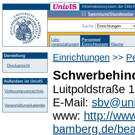
Informationssystem der Otto-F
Sammlung/Stundenplan
Suche:
Lehr-
Personen/
veranstaltungen
Einrichtungen
Räume
Einrichtungen
>>
Pe
Darstellung
Druckansicht
Schwerbehind
Außerdem im UnivIS
Luitpoldstraße
Vorlesungsverzeichnis
E-Mail:
sbv@uni
Veranstaltungskalender
www:
http://www
bamberg.de/beau