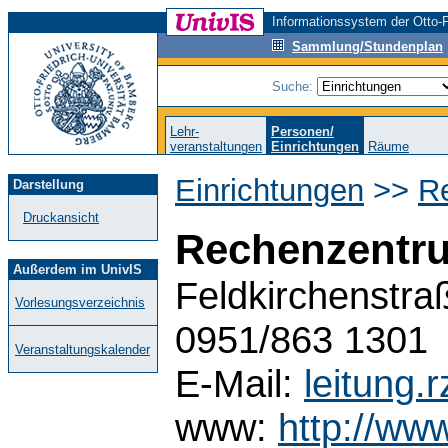
Informationssystem der Otto-F
Sammlung/Stundenplan
Suche:
Lehr-
Personen/
veranstaltungen
Einrichtungen
Räume
Einrichtungen
>>
R
Darstellung
Druckansicht
Rechenzentr
Außerdem im UnivIS
Feldkirchenstra
Vorlesungsverzeichnis
0951/863 1301
Veranstaltungskalender
E-Mail:
leitung
www:
http://www