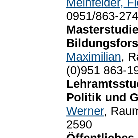
Meinfelder, Fl
0951/863-27
Masterstudi
Bildungsfor
Maximilian
, 
(0)951 863-1
Lehramtsstu
Politik und G
Werner
, Raum
2590
Öffentliches