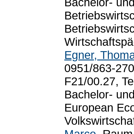
Bachelor- un
Betriebswirtsc
Betriebswirts
Wirtschaftspäd
Egner, Thom
0951/863-2708
F21/00.27, Te
Bachelor- un
European Eco
Volkswirtschaf
Marco
, Raum 