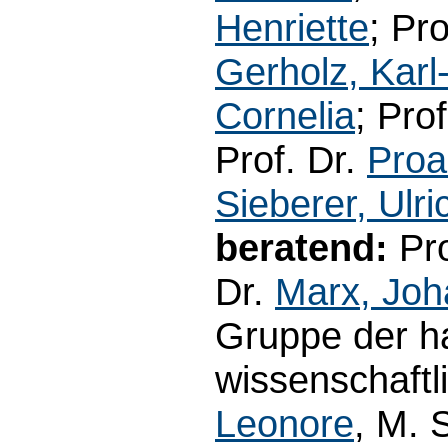
Henriette
; Pr
Gerholz, Karl
Cornelia
; Pro
Prof. Dr.
Proa
Sieberer, Ulri
beratend:
Pro
Dr.
Marx, Jo
Gruppe der h
wissenschaftl
Leonore
, M. 