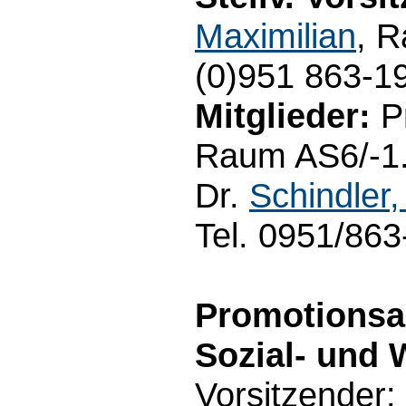
Maximilian
, 
(0)951 863-1
Mitglieder:
Pr
Raum AS6/-1.0
Dr.
Schindler,
Tel. 0951/86
Promotionsau
Sozial- und 
Vorsitzender: