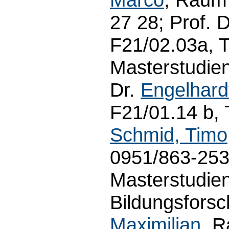
27 28; Prof. 
F21/02.03a, T
Masterstudien
Dr.
Engelhardt
F21/01.14 b, 
Schmid, Timo
0951/863-25
Masterstudie
Bildungsforsc
Maximilian
, 