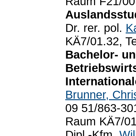
Raum F21/00.
Auslandsstud
Dr. rer. pol.
K
KÄ7/01.32, Te
Bachelor- u
Betriebswirt
Internationa
Brunner, Chri
09 51/863-301
Raum KÄ7/01.
Dipl.-Kfm.
Wil