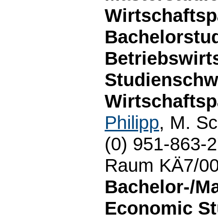
Wirtschafts
Bachelorstu
Betriebswirt
Studienschw
Wirtschafts
Philipp
, M. S
(0) 951-863-
Raum KÄ7/00.
Bachelor-/M
Economic Stu