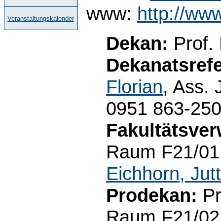
www:
http://ww
Veranstaltungskalender
Dekan:
Prof.
Dekanatsrefe
Florian
, Ass. 
0951 863-25
Fakultätsver
Raum F21/01.
Eichhorn, Jut
Prodekan:
Pr
Raum F21/02.