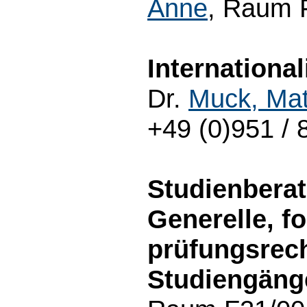
Anne
, Raum F
Internationa
Dr.
Muck, Mat
+49 (0)951 / 
Studienbera
Generelle, f
prüfungsrech
Studiengäng