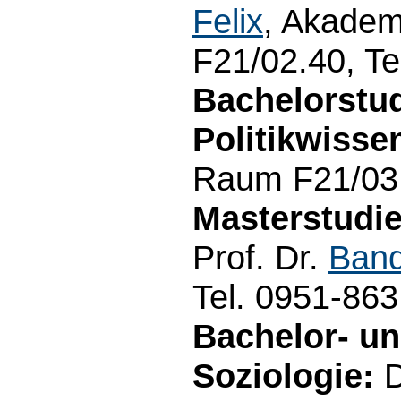
Felix
, Akadem
F21/02.40, Te
Bachelorstu
Politikwisse
Raum F21/03.
Masterstudie
Prof. Dr.
Band
Tel. 0951-86
Bachelor- u
Soziologie:
D