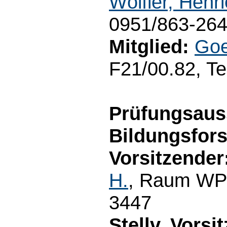
Wölfler, Henri
0951/863-26
Mitglied:
Goe
F21/00.82, Te
Prüfungsaus
Bildungsfor
Vorsitzender
H.
, Raum WP3
3447
Stellv. Vorsi