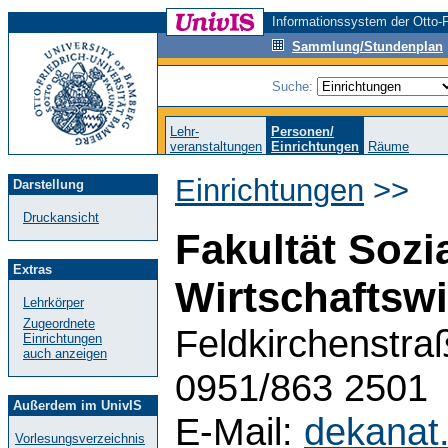
Informationssystem der Otto-F
Sammlung/Stundenplan
Suche:
Lehr-
Personen/
veranstaltungen
Einrichtungen
Räume
Einrichtungen
>>
Darstellung
Druckansicht
Fakultät Sozi
Extras
Wirtschaftsw
Lehrkörper
Zugeordnete
Feldkirchenstra
Einrichtungen
auch anzeigen
0951/863 2501
Außerdem im UnivIS
E-Mail:
dekanat
Vorlesungsverzeichnis