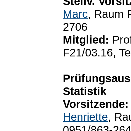
Stellv. Vorsi
Marc
, Raum F
2706
Mitglied:
Prof
F21/03.16, Te
Prüfungsaus
Statistik
Vorsitzende:
Henriette
, Ra
0951/863-26