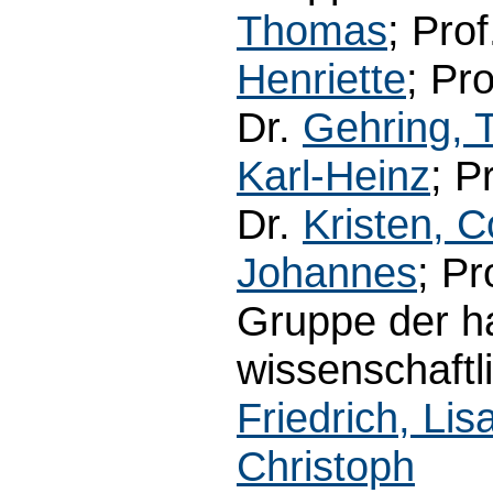
Thomas
; Prof
Henriette
; Pr
Dr.
Gehring,
Karl-Heinz
; P
Dr.
Kristen, C
Johannes
; Pr
Gruppe der h
wissenschaftl
Friedrich, Lis
Christoph