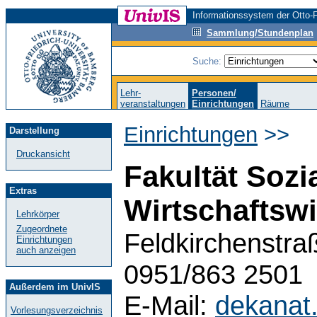
Informationssystem der Otto-F
Sammlung/Stundenplan
Suche:
Lehr-
Personen/
veranstaltungen
Einrichtungen
Räume
Einrichtungen
>>
Darstellung
Druckansicht
Fakultät Sozi
Extras
Wirtschaftsw
Lehrkörper
Zugeordnete
Feldkirchenstra
Einrichtungen
auch anzeigen
0951/863 2501
Außerdem im UnivIS
E-Mail:
dekanat
Vorlesungsverzeichnis