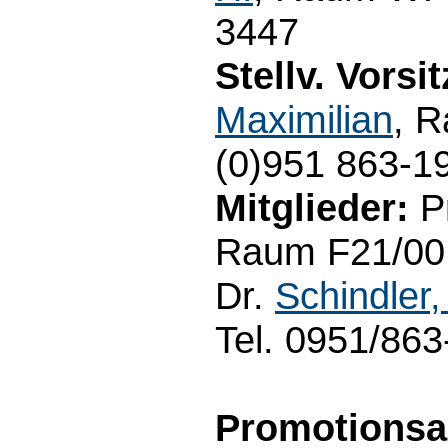
3447
Stellv. Vorsi
Maximilian
, 
(0)951 863-1
Mitglieder:
Pr
Raum F21/00.7
Dr.
Schindler,
Tel. 0951/86
Promotionsau