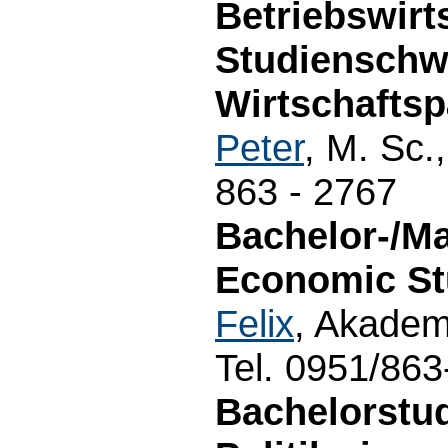
Betriebswirt
Studienschw
Wirtschafts
Peter
, M. Sc.
863 - 2767
Bachelor-/M
Economic Stu
Felix
, Akadem
Tel. 0951/86
Bachelorstu