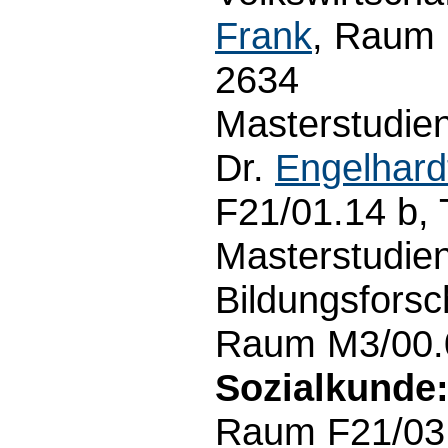
Frank
, Raum 
2634
Masterstudien
Dr.
Engelhardt
F21/01.14 b, 
Masterstudie
Bildungsforsc
Raum M3/00.0
Sozialkunde
Raum F21/03.