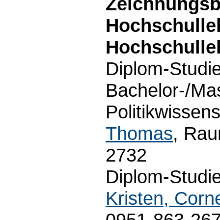
Zeichnungsb
Hochschulle
Hochschulle
Diplom-Studi
Bachelor-/Ma
Politikwissens
Thomas
, Rau
2732
Diplom-Studie
Kristen, Corne
0951-863-267