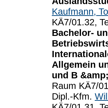
Auslandsstud
Kaufmann, To
KÄ7/01.32, Te
Bachelor- u
Betriebswirt
Internationa
Allgemein u
und B &amp;
Raum KÄ7/01.
Dipl.-Kfm.
Wil
KÄ7/01.31, T