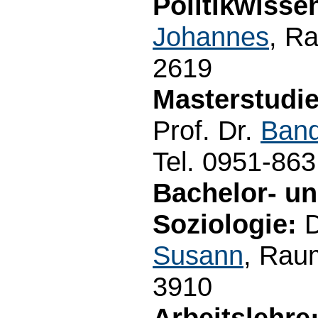
Politikwisse
Johannes
, R
2619
Masterstudie
Prof. Dr.
Band
Tel. 0951-86
Bachelor- u
Soziologie:
D
Susann
, Rau
3910
Arbeitslehre