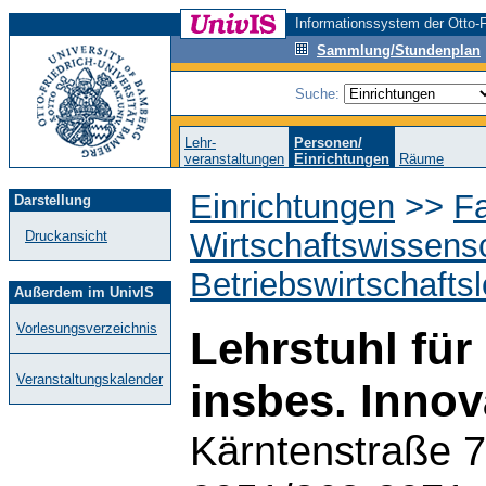
Informationssystem der Otto-F
Sammlung/Stundenplan
Suche:
Lehr-
Personen/
veranstaltungen
Einrichtungen
Räume
Einrichtungen
>>
Fa
Darstellung
Wirtschaftswissens
Druckansicht
Betriebswirtschafts
Außerdem im UnivIS
Vorlesungsverzeichnis
Lehrstuhl für
Veranstaltungskalender
insbes. Inno
Kärntenstraße 7