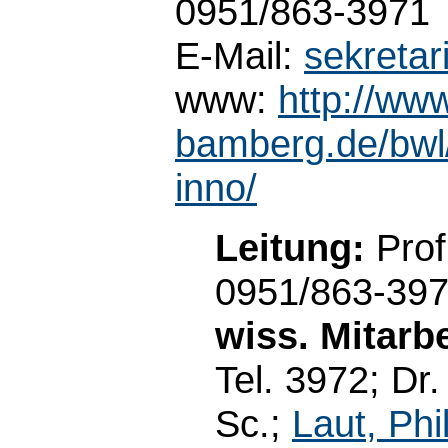
0951/863-3971
E-Mail:
sekreta
www:
http://www
bamberg.de/bwl/
inno/
Leitung:
Prof
0951/863-39
wiss. Mitarbe
Tel. 3972; Dr.
Sc.;
Laut, Phi