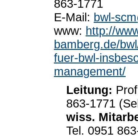
863-1771
E-Mail:
bwl-scm
www:
http://www
bamberg.de/bwl/
fuer-bwl-insbes
management/
Leitung:
Prof
863-1771 (Sek
wiss. Mitarbe
Tel. 0951 86