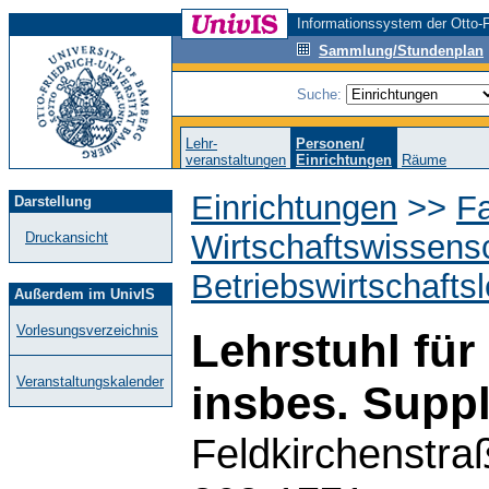
Informationssystem der Otto-F
Sammlung/Stundenplan
Suche:
Lehr-
Personen/
veranstaltungen
Einrichtungen
Räume
Einrichtungen
>>
Fa
Darstellung
Wirtschaftswissens
Druckansicht
Betriebswirtschafts
Außerdem im UnivIS
Vorlesungsverzeichnis
Lehrstuhl für
Veranstaltungskalender
insbes. Supp
Feldkirchenstra