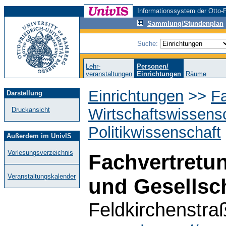
Informationssystem der Otto-F
Sammlung/Stundenplan
Suche:
Lehr-
Personen/
veranstaltungen
Einrichtungen
Räume
Einrichtungen
>>
Fa
Darstellung
Wirtschaftswissens
Druckansicht
Politikwissenschaft
Außerdem im UnivIS
Vorlesungsverzeichnis
Fachvertretun
Veranstaltungskalender
und Gesellsc
Feldkirchenstr