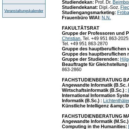
Studiendekan:
Prof. Dr.
Beimbor
Studiendekanat:
Dipl.-Soz.
Fle
Veranstaltungskalender
Studiengangsmarketing:
Fröba
Frauenbüro WIAI:
N.N.
FAKULTÄTSRAT
Gruppe der Professoren und P
Christian
, Tel. +49 951 863-2025;
Tel. +49 951 863-2870
Gruppe des hauptberuflichen 
Gruppe des hauptberuflichen n
Gruppe der Studierenden:
Hilg
Beauftragte für Gleichstellung
863-2860
FACHSTUDIENBERATUNG B
Angewandte Informatik (B.Sc. 
Wirtschaftsinformatik (B.Sc.) :
International Information Sys
Informatik (B.Sc.) :
Lichtenthäle
Künstliche Intelligenz &amp; D
FACHSTUDIENBERATUNG M
Angewandte Informatik (M.Sc.) 
Computing in the Humanities: