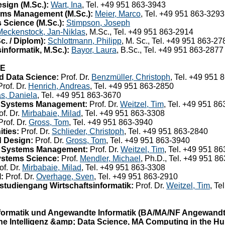
sign (M.Sc.):
Wart, Ina
, Tel. +49 951 863-3943
tems Management (M.Sc.):
Meier, Marco
, Tel. +49 951 863-3293
 Science (M.Sc.):
Stimpson, Joseph
Meckenstock, Jan-Niklas
, M.Sc., Tel. +49 951 863-2914
c. / Diplom):
Schlottmann, Philipp
, M. Sc., Tel. +49 951 863-27
nformatik, M.Sc.):
Bayor, Laura
, B.Sc., Tel. +49 951 863-2877
E
nd Data Science:
Prof. Dr.
Benzmüller, Christoph
, Tel. +49 951 
rof. Dr.
Henrich, Andreas
, Tel. +49 951 863-2850
as, Daniela
, Tel. +49 951 863-3670
on Systems Management:
Prof. Dr.
Weitzel, Tim
, Tel. +49 951 8
f. Dr.
Mirbabaie, Milad
, Tel. +49 951 863-3308
rof. Dr.
Gross, Tom
, Tel. +49 951 863-3940
ties:
Prof. Dr.
Schlieder, Christoph
, Tel. +49 951 863-2840
d Design:
Prof. Dr.
Gross, Tom
, Tel. +49 951 863-3940
on Systems Management:
Prof. Dr.
Weitzel, Tim
, Tel. +49 951 8
Systems Science:
Prof.
Mendler, Michael
, Ph.D., Tel. +49 951 8
of. Dr.
Mirbabaie, Milad
, Tel. +49 951 863-3308
:
Prof. Dr.
Overhage, Sven
, Tel. +49 951 863-2910
sstudiengang Wirtschaftsinformatik:
Prof. Dr.
Weitzel, Tim
, Te
rmatik und Angewandte Informatik (BA/MA/NF Angewandte In
e Intelligenz &amp; Data Science, MA Computing in the Hu