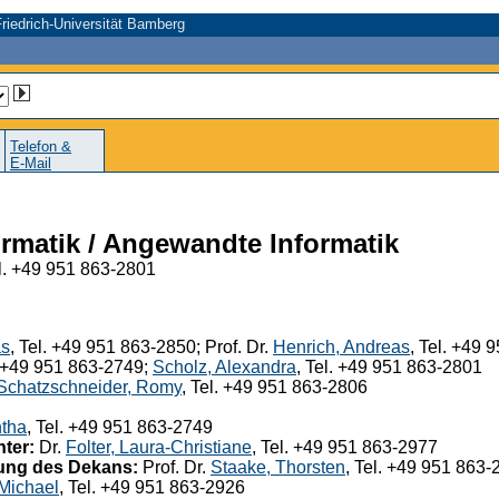
riedrich-Universität Bamberg
Telefon &
E-Mail
ormatik / Angewandte Informatik
l. +49 951 863-2801
as
, Tel. +49 951 863-2850; Prof. Dr.
Henrich, Andreas
, Tel. +49 
. +49 951 863-2749;
Scholz, Alexandra
, Tel. +49 951 863-2801
Schatzschneider, Romy
, Tel. +49 951 863-2806
tha
, Tel. +49 951 863-2749
ter:
Dr.
Folter, Laura-Christiane
, Tel. +49 951 863-2977
ung des Dekans:
Prof. Dr.
Staake, Thorsten
, Tel. +49 951 863-
Michael
, Tel. +49 951 863-2926