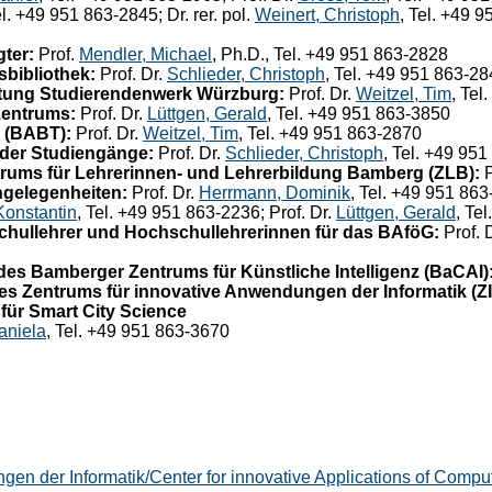
el. +49 951 863-2845; Dr. rer. pol.
Weinert, Christoph
, Tel. +49 
gter:
Prof.
Mendler, Michael
, Ph.D., Tel. +49 951 863-2828
sbibliothek:
Prof. Dr.
Schlieder, Christoph
, Tel. +49 951 863-2
waltung Studierendenwerk Würzburg:
Prof. Dr.
Weitzel, Tim
, Tel
zentrums:
Prof. Dr.
Lüttgen, Gerald
, Tel. +49 951 863-3850
r (BABT):
Prof. Dr.
Weitzel, Tim
, Tel. +49 951 863-2870
 der Studiengänge:
Prof. Dr.
Schlieder, Christoph
, Tel. +49 95
rums für Lehrerinnen- und Lehrerbildung Bamberg (ZLB):
P
ngelegenheiten:
Prof. Dr.
Herrmann, Dominik
, Tel. +49 951 86
Konstantin
, Tel. +49 951 863-2236; Prof. Dr.
Lüttgen, Gerald
, Te
hullehrer und Hochschullehrerinnen für das BAföG:
Prof. 
des Bamberger Zentrums für Künstliche Intelligenz (BaCAI)
es Zentrums für innovative Anwendungen der Informatik (ZI
für Smart City Science
aniela
, Tel. +49 951 863-3670
en der Informatik/Center for innovative Applications of Comput