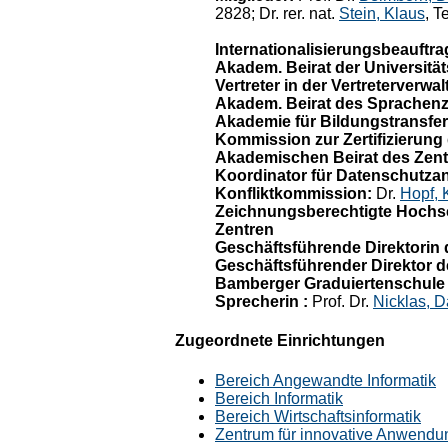
2828; Dr. rer. nat.
Stein, Klaus
, T
Internationalisierungsbeauftra
Akadem. Beirat der Universität
Vertreter in der Vertreterver
Akadem. Beirat des Sprachen
Akademie für Bildungstransfe
Kommission zur Zertifizierung
Akademischen Beirat des Zent
Koordinator für Datenschutza
Konfliktkommission:
Dr.
Hopf, 
Zeichnungsberechtigte Hochsc
Zentren
Geschäftsführende Direktorin 
Geschäftsführender Direktor d
Bamberger Graduiertenschule 
Sprecherin :
Prof. Dr.
Nicklas, D
Zugeordnete Einrichtungen
Bereich Angewandte Informatik
Bereich Informatik
Bereich Wirtschaftsinformatik
Zentrum für innovative Anwendung