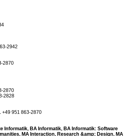
84
863-2942
63-2870
63-2870
63-2828
l. +49 951 863-2870
formatik, BA Informatik, BA Informatik: Software
manities, MA Interaction, Research &amp; Design, MA