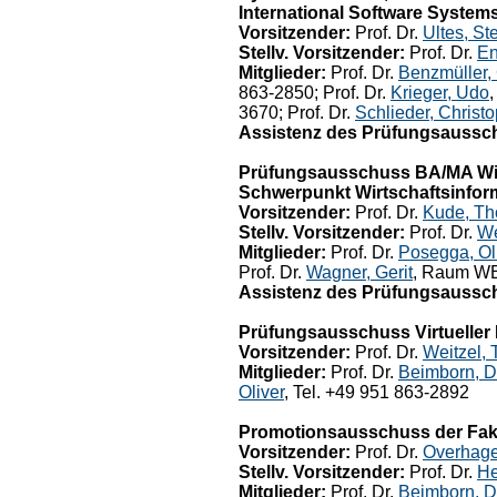
International Software System
Vorsitzender:
Prof. Dr.
Ultes, St
Stellv. Vorsitzender:
Prof. Dr.
En
Mitglieder:
Prof. Dr.
Benzmüller,
863-2850; Prof. Dr.
Krieger, Udo
3670; Prof. Dr.
Schlieder, Christ
Assistenz des Prüfungsaussc
Prüfungsausschuss BA/MA Wirt
Schwerpunkt Wirtschaftsinfor
Vorsitzender:
Prof. Dr.
Kude, T
Stellv. Vorsitzender:
Prof. Dr.
We
Mitglieder:
Prof. Dr.
Posegga, Ol
Prof. Dr.
Wagner, Gerit
, Raum WE
Assistenz des Prüfungsaussc
Prüfungsausschuss Virtueller 
Vorsitzender:
Prof. Dr.
Weitzel, 
Mitglieder:
Prof. Dr.
Beimborn, D
Oliver
, Tel. +49 951 863-2892
Promotionsausschuss der Faku
Vorsitzender:
Prof. Dr.
Overhage
Stellv. Vorsitzender:
Prof. Dr.
He
Mitglieder:
Prof. Dr.
Beimborn, D