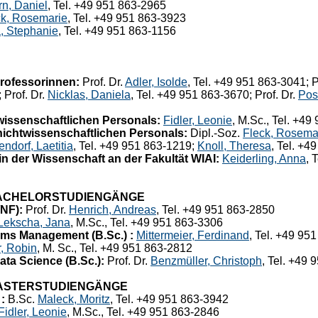
n, Daniel
, Tel. +49 951 863-2965
ck, Rosemarie
, Tel. +49 951 863-3923
, Stephanie
, Tel. +49 951 863-1156
rofessorinnen:
Prof. Dr.
Adler, Isolde
, Tel. +49 951 863-3041; P
 Prof. Dr.
Nicklas, Daniela
, Tel. +49 951 863-3670; Prof. Dr.
Pos
wissenschaftlichen Personals:
Fidler, Leonie
, M.Sc., Tel. +4
ichtwissenschaftlichen Personals:
Dipl.-Soz.
Fleck, Rosema
endorf, Laetitia
, Tel. +49 951 863-1219;
Knoll, Theresa
, Tel. +4
 in der Wissenschaft an der Fakultät WIAI:
Keiderling, Anna
, 
ACHELORSTUDIENGÄNGE
/NF):
Prof. Dr.
Henrich, Andreas
, Tel. +49 951 863-2850
Lekscha, Jana
, M.Sc., Tel. +49 951 863-3306
tems Management (B.Sc.) :
Mittermeier, Ferdinand
, Tel. +49 95
r, Robin
, M. Sc., Tel. +49 951 863-2812
ata Science (B.Sc.):
Prof. Dr.
Benzmüller, Christoph
, Tel. +49 
ASTERSTUDIENGÄNGE
:
B.Sc.
Maleck, Moritz
, Tel. +49 951 863-3942
Fidler, Leonie
, M.Sc., Tel. +49 951 863-2846