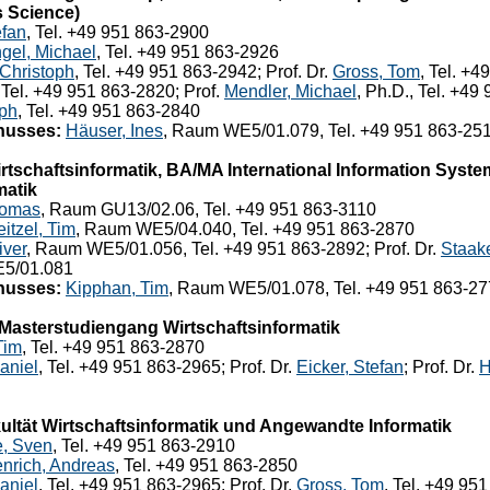
s Science)
efan
, Tel. +49 951 863-2900
gel, Michael
, Tel. +49 951 863-2926
 Christoph
, Tel. +49 951 863-2942; Prof. Dr.
Gross, Tom
, Tel. +4
, Tel. +49 951 863-2820; Prof.
Mendler, Michael
, Ph.D., Tel. +49
oph
, Tel. +49 951 863-2840
husses:
Häuser, Ines
, Raum WE5/01.079, Tel. +49 951 863-25
schaftsinformatik, BA/MA International Information Syst
matik
homas
, Raum GU13/02.06, Tel. +49 951 863-3110
itzel, Tim
, Raum WE5/04.040, Tel. +49 951 863-2870
iver
, Raum WE5/01.056, Tel. +49 951 863-2892; Prof. Dr.
Staak
5/01.081
husses:
Kipphan, Tim
, Raum WE5/01.078, Tel. +49 951 863-2
Masterstudiengang Wirtschaftsinformatik
Tim
, Tel. +49 951 863-2870
aniel
, Tel. +49 951 863-2965; Prof. Dr.
Eicker, Stefan
; Prof. Dr.
H
ltät Wirtschaftsinformatik und Angewandte Informatik
, Sven
, Tel. +49 951 863-2910
nrich, Andreas
, Tel. +49 951 863-2850
aniel
, Tel. +49 951 863-2965; Prof. Dr.
Gross, Tom
, Tel. +49 95