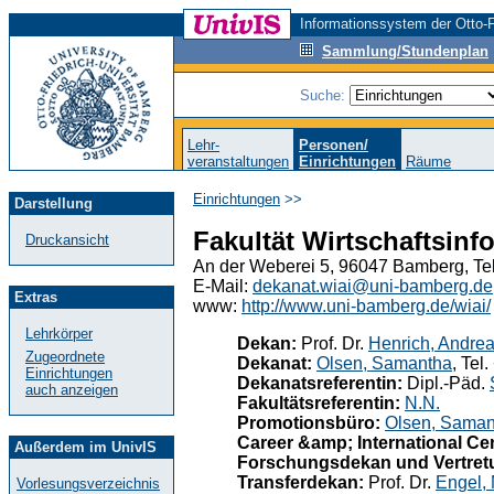
Informationssystem der Otto-F
Sammlung/Stundenplan
Suche:
Lehr-
Personen/
veranstaltungen
Einrichtungen
Räume
Einrichtungen
>>
Darstellung
Fakultät Wirtschaftsinf
Druckansicht
An der Weberei 5, 96047 Bamberg, Te
E-Mail:
dekanat.wiai@uni-bamberg.de
Extras
www:
http://www.uni-bamberg.de/wiai/
Lehrkörper
Dekan:
Prof. Dr.
Henrich, Andre
Zugeordnete
Dekanat:
Olsen, Samantha
, Tel
Einrichtungen
Dekanatsreferentin:
Dipl.-Päd.
auch anzeigen
Fakultätsreferentin:
N.N.
Promotionsbüro:
Olsen, Saman
Career &amp; International Cen
Außerdem im UnivIS
Forschungsdekan und Vertret
Transferdekan:
Prof. Dr.
Engel, 
Vorlesungsverzeichnis