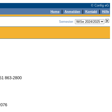
© Config eG
|
|
|
Home
Anmelden
Kontakt
Hilfe
Semester:
951 863-2800
2076