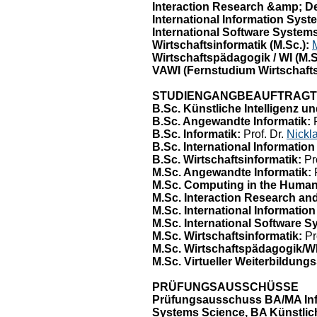
Interaction Research &amp; De
International Information Sys
International Software Systems
Wirtschaftsinformatik (M.Sc.):
Wirtschaftspädagogik / WI (M.S
VAWI (Fernstudium Wirtschaftsi
STUDIENGANGBEAUFTRAGT
B.Sc. Künstliche Intelligenz u
B.Sc. Angewandte Informatik:
P
B.Sc. Informatik:
Prof. Dr.
Nickl
B.Sc. International Informati
B.Sc. Wirtschaftsinformatik:
Pro
M.Sc. Angewandte Informatik:
P
M.Sc. Computing in the Humani
M.Sc. Interaction Research an
M.Sc. International Informati
M.Sc. International Software 
M.Sc. Wirtschaftsinformatik:
Pr
M.Sc. Wirtschaftspädagogik/WI
M.Sc. Virtueller Weiterbildung
PRÜFUNGSAUSSCHÜSSE
Prüfungsausschuss BA/MA Info
Systems Science, BA Künstlich