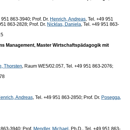
9 951 863-3940; Prof. Dr.
Henrich, Andreas
, Tel. +49 951
 951 863-2828; Prof. Dr.
Nicklas, Daniela
, Tel. +49 951 863-
15
ems Management, Master Wirtschaftspädagogik mit
e, Thorsten
, Raum WE5/02.057, Tel. +49 951 863-2076;
778
enrich, Andreas
, Tel. +49 951 863-2850; Prof. Dr.
Posegga,
1 863-3940; Prof.
Mendler, Michael
, Ph.D., Tel. +49 951 863-