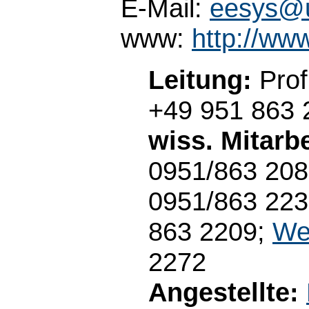
E-Mail:
eesys@u
www:
http://ww
Leitung:
Prof
+49 951 863 
wiss. Mitarbe
0951/863 208
0951/863 22
863 2209;
We
2272
Angestellte: