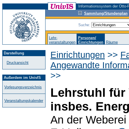
Informationssystem der Otto-F
Sammlung/Stundenplan
Suche:
Lehr-
Personen/
veranstaltungen
Einrichtungen
Räume
Einrichtungen
>>
Fa
Darstellung
Angewandte Informa
Druckansicht
>>
Außerdem im UnivIS
Vorlesungsverzeichnis
Lehrstuhl für
Veranstaltungskalender
insbes. Energ
An der Weberei