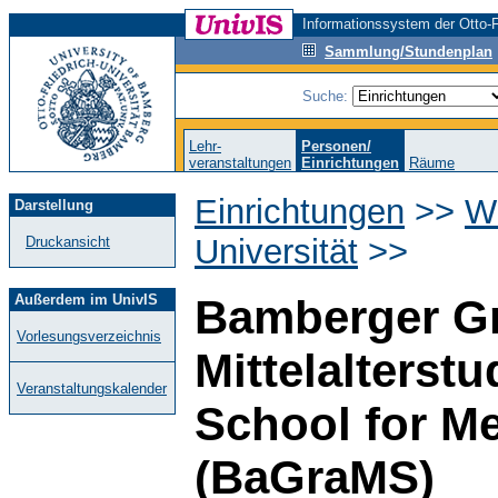
Informationssystem der Otto-F
Sammlung/Stundenplan
Suche:
Lehr-
Personen/
veranstaltungen
Einrichtungen
Räume
Einrichtungen
>>
Wi
Darstellung
Universität
>>
Druckansicht
Außerdem im UnivIS
Bamberger Gr
Vorlesungsverzeichnis
Mittelalters
Veranstaltungskalender
School for Me
(BaGraMS)