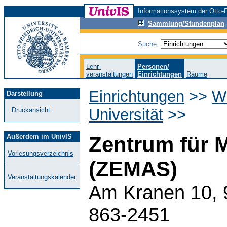
Informationssystem der Otto-F
Sammlung/Stundenplan
Suche:
Lehr-
Personen/
veranstaltungen
Einrichtungen
Räume
Einrichtungen
>>
Wi
Darstellung
Universität
>>
Druckansicht
Außerdem im UnivIS
Zentrum für M
Vorlesungsverzeichnis
(ZEMAS)
Veranstaltungskalender
Am Kranen 10, 
863-2451