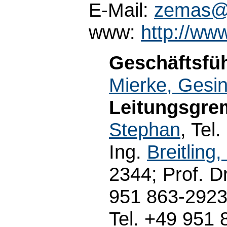
E-Mail:
zemas@
www:
http://ww
Geschäftsfüh
Mierke, Gesi
Leitungsgre
Stephan
, Tel
Ing.
Breitling,
2344; Prof. D
951 863-2923;
Tel. +49 951