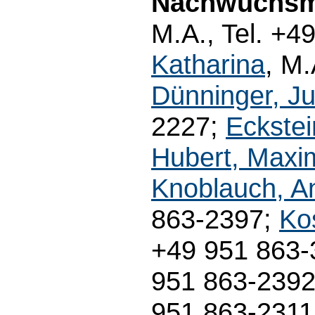
Nachwuchsmi
M.A., Tel. +4
Katharina
, M.
Dünninger, Ju
2227;
Eckstei
Hubert, Maxim
Knoblauch, A
863-2397;
Ko
+49 951 863
951 863-239
951 863-231