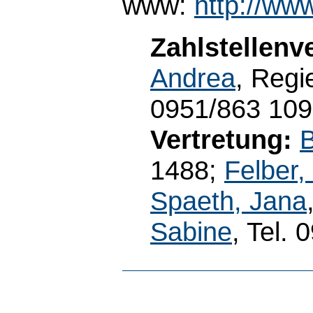
www:
http://ww
Zahlstellenv
Andrea
, Regi
0951/863 10
Vertretung:
B
1488;
Felber,
Spaeth, Jana
Sabine
, Tel.