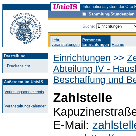
Informationssystem der Otto-F
Sammlung/Stundenplan
Suche:
Lehr-
Personen/
veranstaltungen
Einrichtungen
Räume
Einrichtungen
>>
Ze
Darstellung
Abteilung IV - Haus
Druckansicht
Beschaffung und Be
Außerdem im UnivIS
Vorlesungsverzeichnis
Zahlstelle
Veranstaltungskalender
Kapuzinerstraß
E-Mail:
zahlste