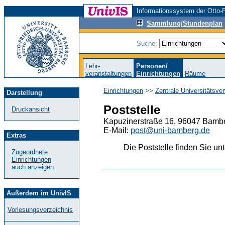
Informationssystem der Otto-F
Sammlung/Stundenplan
Suche:
Lehr-
Personen/
veranstaltungen
Einrichtungen
Räume
Einrichtungen
>>
Zentrale Universitätsve
Darstellung
Poststelle
Druckansicht
Kapuzinerstraße 16, 96047 Bambe
E-Mail:
post@uni-bamberg.de
Extras
Die Poststelle finden Sie un
Zugeordnete
Einrichtungen
auch anzeigen
Außerdem im UnivIS
Vorlesungsverzeichnis