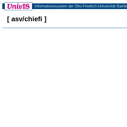
Informationssystem der Otto-Friedrich-Universität Bamb
[ asv/chiefi ]