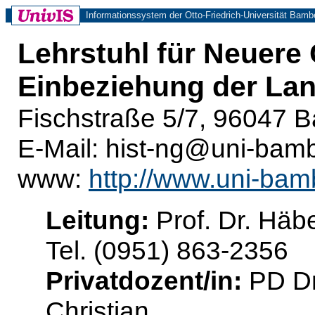
Informationssystem der Otto-Friedrich-Universität Bamb
Lehrstuhl für Neuere
Einbeziehung der La
Fischstraße 5/7, 96047 B
E-Mail: hist-ng@uni-bam
www:
http://www.uni-bamb
Leitung:
Prof. Dr. Häb
Tel. (0951) 863-2356
Privatdozent/in:
PD Dr
Christian