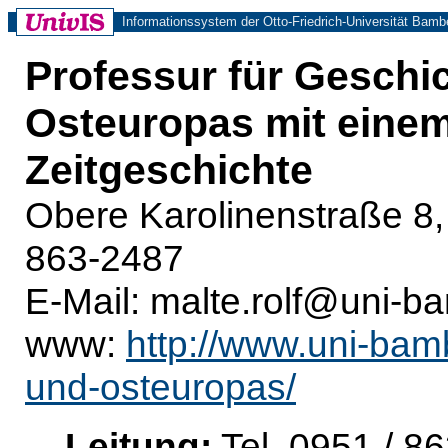
Informationssystem der Otto-Friedrich-Universität Bamb
Professur für Geschic
Osteuropas mit einem
Zeitgeschichte
Obere Karolinenstraße 8,
863-2487
E-Mail: malte.rolf@uni-b
www:
http://www.uni-bamb
und-osteuropas/
Leitung:
Tel. 0951 / 8