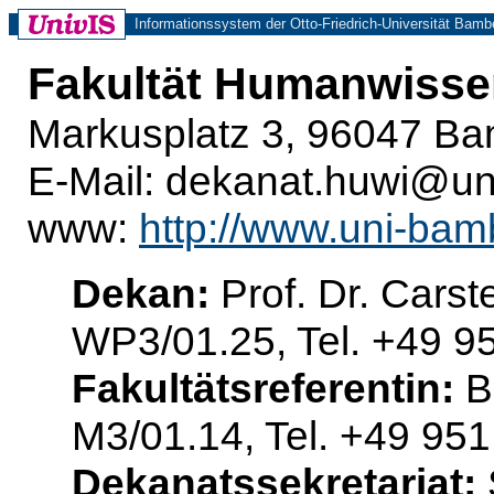
Informationssystem der Otto-Friedrich-Universität Bamb
Fakultät Humanwisse
Markusplatz 3, 96047 Ba
E-Mail: dekanat.huwi@u
www:
http://www.uni-bam
Dekan:
Prof. Dr. Cars
WP3/01.25, Tel. +49 9
Fakultätsreferentin:
Ba
M3/01.14, Tel. +49 95
Dekanatssekretariat: