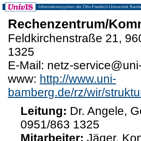
Informationssystem der Otto-Friedrich-Universität Bamb
Rechenzentrum/Komm
Feldkirchenstraße 21, 9
1325
E-Mail: netz-service@un
www:
http://www.uni-
bamberg.de/rz/wir/strukt
Leitung:
Dr. Angele, G
0951/863 1325
Mitarbeiter:
Jäger, Kon