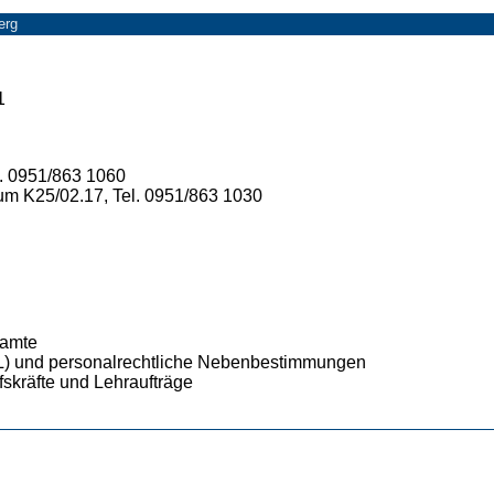
erg
1
. 0951/863 1060
um K25/02.17, Tel. 0951/863 1030
eamte
TV-L) und personalrechtliche Nebenbestimmungen
lfskräfte und Lehraufträge