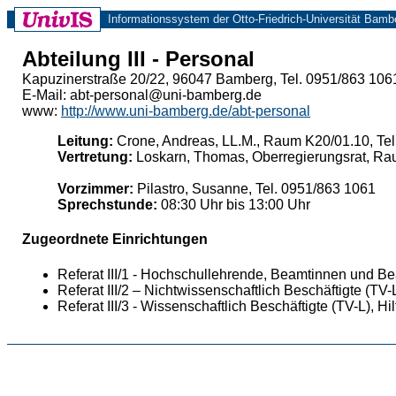
Informationssystem der Otto-Friedrich-Universität Bamb
Abteilung III - Personal
Kapuzinerstraße 20/22, 96047 Bamberg, Tel. 0951/863 106
E-Mail: abt-personal@uni-bamberg.de
www:
http://www.uni-bamberg.de/abt-personal
Leitung:
Crone, Andreas, LL.M., Raum K20/01.10, Tel
Vertretung:
Loskarn, Thomas, Oberregierungsrat, Ra
Vorzimmer:
Pilastro, Susanne, Tel. 0951/863 1061
Sprechstunde:
08:30 Uhr bis 13:00 Uhr
Zugeordnete Einrichtungen
Referat III/1 - Hochschullehrende, Beamtinnen und B
Referat III/2 – Nichtwissenschaftlich Beschäftigte (
Referat III/3 - Wissenschaftlich Beschäftigte (TV-L), Hi