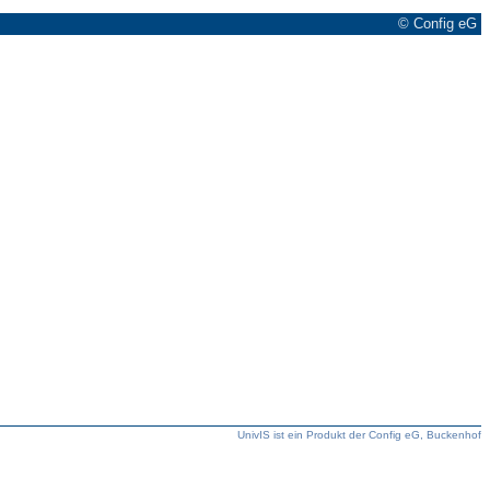
© Config eG
UnivIS ist ein Produkt der Config eG, Buckenhof