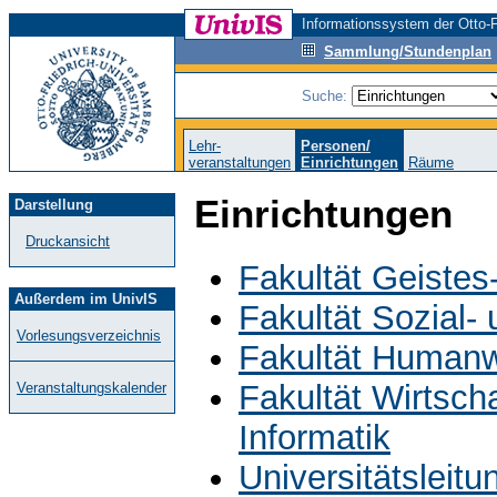
Informationssystem der Otto-F
Sammlung/Stundenplan
Suche:
Lehr-
Personen/
veranstaltungen
Einrichtungen
Räume
Einrichtungen
Darstellung
Druckansicht
Fakultät Geistes
Außerdem im UnivIS
Fakultät Sozial-
Vorlesungsverzeichnis
Fakultät Humanw
Fakultät Wirtsch
Veranstaltungskalender
Informatik
Universitätsleit