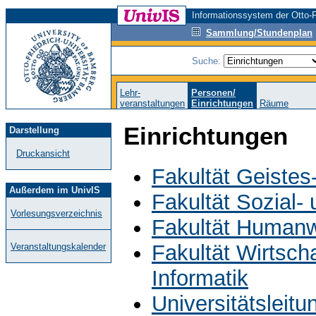
Informationssystem der Otto-F
Sammlung/Stundenplan
Suche:
Lehr-
Personen/
veranstaltungen
Einrichtungen
Räume
Einrichtungen
Darstellung
Druckansicht
Fakultät Geistes
Außerdem im UnivIS
Fakultät Sozial-
Vorlesungsverzeichnis
Fakultät Humanw
Fakultät Wirtsch
Veranstaltungskalender
Informatik
Universitätsleit